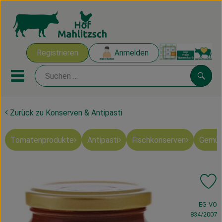
Warenk
Registrieren
Anmelden
Link
Mobiles Menu öffnen oder sch
Suche
Zurück zu Konserven & Antipasti
Ökokisten
Tomatenprodukte
Antipasti
Fischkonserven
Gemüs
Mahlitzscher Produkte
Angebote & Inspiration
Pr
Ökokisten
, Verband:
EG-VO
Obst & Gemüse
834/2007