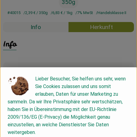
350g
#40015
2,39 €
/ 350g
6,83 €
/ 1kg
7% MwSt
Handelsklasse II
Info
Herkunft
Info
Produktinformationen
Lieber Besucher, Sie helfen uns sehr, wenn
Sie Cookies zulassen und uns somit
erlauben, Daten für unser Marketing zu
Zutaten
sammeln. Da wir Ihre Privatsphäre sehr wertschätzen,
haben Sie in Übereinstimmung mit der EU-Richtlinie
2009/136/EG (E-Privacy) die Möglichkeit genau
Nährwert-Info
einzustellen, an welche Dienstleister Sie Daten
weitergeben.