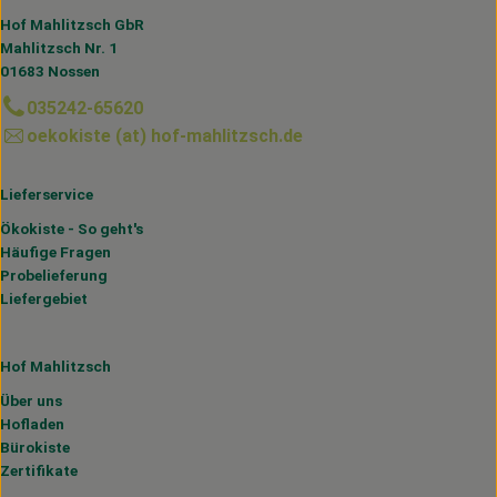
Hof Mahlitzsch GbR
Mahlitzsch Nr. 1
01683 Nossen
035242-65620
oekokiste (at) hof-mahlitzsch.de
Lieferservice
Ökokiste - So geht's
Häufige Fragen
Probelieferung
Liefergebiet
Hof Mahlitzsch
Über uns
Hofladen
Bürokiste
Zertifikate