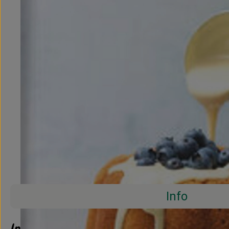
Info
Info