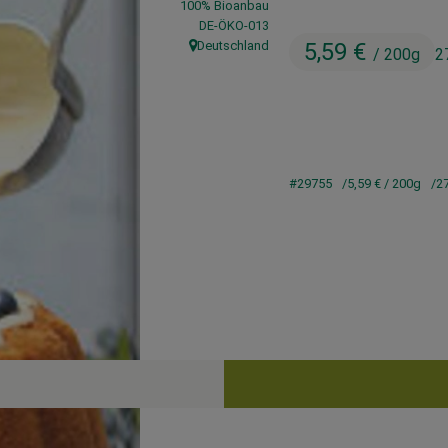
100% Bioanbau
, Kontrollstelle:
DE-ÖKO-013
Deutschland
5,59 €
/ 200g
2
, Herkunft:
#29755
5,59 €
/ 200g
2