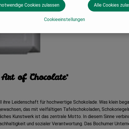
 notwendige Cookies zulassen
Alle Cookies zul
Cookieeinstellungen
Art of Chocolate"
ihre Leidenschaft für hochwertige Schokolade. Was klein begann
ewachsen, das mit vielfältigen Tafelschokoladen, Schokoriegeln,
iches Kunstwerk ist das zentrale Motto. In diesem Sinne verbi
achhaltigkeit und sozialer Verantwortung. Das Bochumer Unter