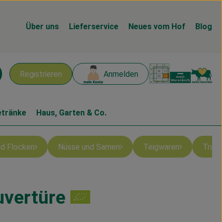
Über uns
Lieferservice
Neues vom Hof
Blog
Warenk
L
Registrieren
Anmelden
chen
etränke
Haus, Garten & Co.
und Flocken
Nüsse und Samen
Teigwaren
Troc
uvertüre
en