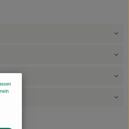
lassen
meln.