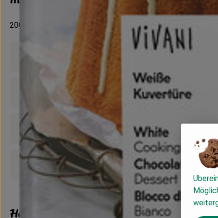
200g
Produktinformationen
Zutaten
Nährwert-Info
Produktdatenblatt
Überei
Möglich
weiter
Herkunft