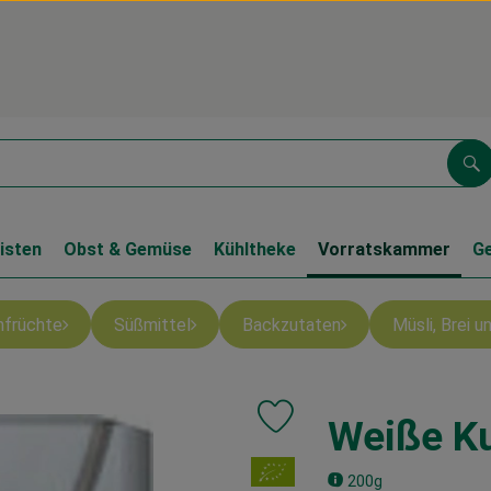
Su
isten
Obst & Gemüse
Kühltheke
Vorratskammer
G
nfrüchte
Süßmittel
Backzutaten
Müsli, Brei 
Weiße K
Produkt zu Favouriten hinzufüg
, Verband:
200g