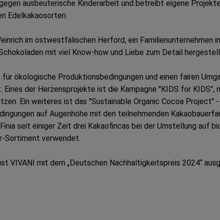
 gegen ausbeuterische Kinderarbeit und betreibt eigene Projekt
en Edelkakaosorten.
inrich im ostwestfälischen Herford, ein Familienunternehmen in 
Schokoladen mit viel Know-how und Liebe zum Detail hergestell
en für ökologische Produktionsbedingungen und einen fairen Umg
t. Eines der Herzensprojekte ist die Kampagne "KIDS for KIDS",
tzen. Ein weiteres ist das "Sustainable Organic Cocoa Project" 
Bedingungen auf Augenhöhe mit den teilnehmenden Kakaobauerfamil
inia seit einiger Zeit drei Kakaofincas bei der Umstellung auf
er-Sortiment verwendet.
 ist VIVANI mit dem „Deutschen Nachhaltigkeitspreis 2024“ aus