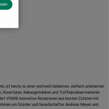
assen
, ist heute zu einer weltweit beliebten, vielfach-prämierten
 Kuvertüren, Kakaogetränken und Trüffelpralinen keinerlei
ndet VIVANI innovative Rezepturen aus besten Zutaten mit
nehmen um Gründer und Gesellschafter Andreas Meyer und