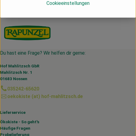
Cookieeinstellungen
IT
Rapunzel
Du hast eine Frage? Wir helfen dir gerne:
Hof Mahlitzsch GbR
Mahlitzsch Nr. 1
01683 Nossen
035242-65620
oekokiste (at) hof-mahlitzsch.de
Lieferservice
Ökokiste - So geht's
Häufige Fragen
Probelieferung