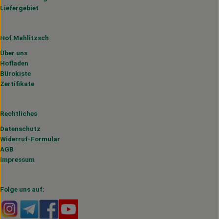
Liefergebiet
Hof Mahlitzsch
Über uns
Hofladen
Bürokiste
Zertifikate
Rechtliches
Datenschutz
Widerruf-Formular
AGB
Impressum
Folge uns auf:
Externer Link zu https://www.instagram.com/hofmahlitzs
Externer Link zu https://t.me/s/hofmahlitzsch
Externer Link zu https://www.facebook.com/H
Externer Link zu https://www.youtube.