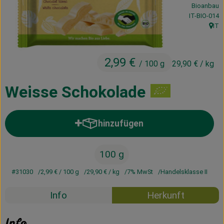
Bioanbau
Kühltheke
, Kontrollstel
IT-BIO-014
IT
Vorratskammer
, Her
Getränke
2,99 €
/ 100 g
29,90 €
/ kg
Haus, Garten & Co.
Weisse Schokolade
Über uns
hinzufügen
Produkt zum Warenkorb hinzufü
Lieferservice
100 g
Neues vom Hof
#31030
2,99 €
/ 100 g
29,90 €
/ kg
7% MwSt
Handelsklasse II
Blog
Info
Herkunft
Info