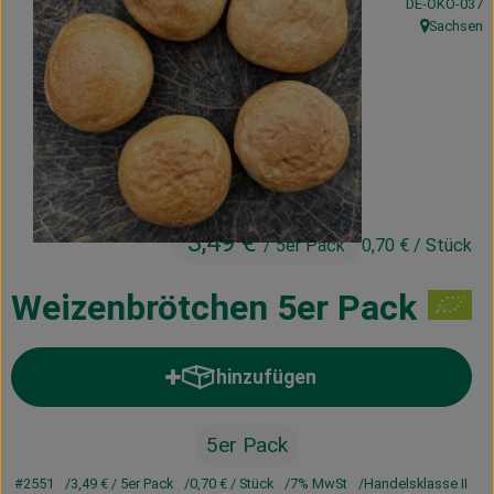
, Kontrollstelle
DE-ÖKO-037
Kühltheke
Sachsen
, Herkunft:
Vorratskammer
Getränke
Haus, Garten & Co.
3,49 €
/ 5er Pack
0,70 €
/ Stück
Über uns
Lieferservice
Weizenbrötchen 5er Pack
Neues vom Hof
hinzufügen
Produkt zum Warenkorb hinzufü
Blog
5er Pack
#2551
3,49 €
/ 5er Pack
0,70 €
/ Stück
7% MwSt
Handelsklasse II