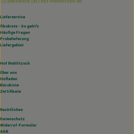
oekokiste (at) hof-mahlitzsch.de
Lieferservice
Ökokiste - So geht's
Häufige Fragen
Probelieferung
Liefergebiet
Hof Mahlitzsch
Über uns
Hofladen
Bürokiste
Zertifikate
Rechtliches
Datenschutz
Widerruf-Formular
AGB