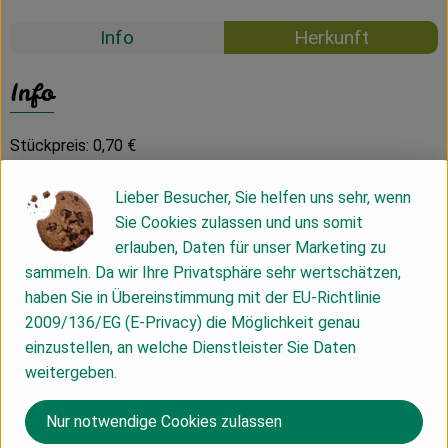
Info
Herkunft
Info
Stückpreis: 0,70 €
Lieber Besucher, Sie helfen uns sehr, wenn
Zutaten: Weizenmehl 630 61%, Wasser 36%, Olivenöl 2%,
Sie Cookies zulassen und uns somit
Steinsalz 1%, Hefe 1%, Gerstenmalz 1%
erlauben, Daten für unser Marketing zu
alle Zutaten aus ökologischem Anbau
sammeln. Da wir Ihre Privatsphäre sehr wertschätzen,
haben Sie in Übereinstimmung mit der EU-Richtlinie
Bestellschluss Brot und Brötchen:
2009/136/EG (E-Privacy) die Möglichkeit genau
Liefertag Montag - Bestellschluss Vorwoche Freitag 09:00
einzustellen, an welche Dienstleister Sie Daten
Uhr
weitergeben.
Liefertag Dienstag - Bestellschluss Vorwoche Freitag 09:00
Uhr
Nur notwendige Cookies zulassen
Liefertag Mittwoch - Bestellschluss Montag 09:00 Uhr