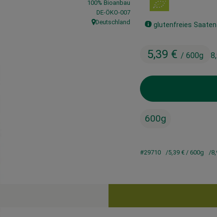
100% Bioanbau
, Kontrollstelle:
DE-ÖKO-007
Deutschland
glutenfreies Saaten
, Herkunft:
5,39 €
/ 600g
8
600g
#29710
5,39 €
/ 600g
8,