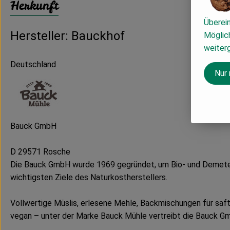
Herkunft
Überei
Hersteller: Bauckhof
Möglich
weiter
Deutschland
Nur
Bauck GmbH
D 29571 Rosche
Die Bauck GmbH wurde 1969 gegründet, um Bio- und Demeter-
wichtigsten Ziele des Naturkostherstellers.
Vollwertige Müslis, erlesene Mehle, Backmischungen für saft
vegan – unter der Marke Bauck Mühle vertreibt die Bauck Gm