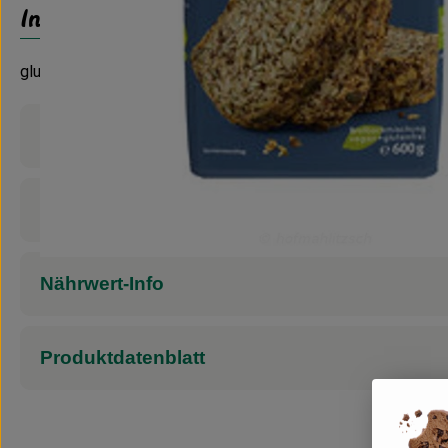
Info
glutenfreies Saaten Eiweiß Brot
Produktinformationen
Zutaten
Nährwert-Info
Produktdatenblatt