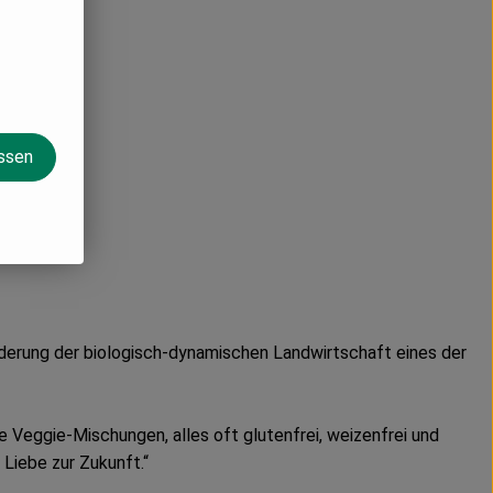
assen
derung der biologisch-dynamischen Landwirtschaft eines der
 Veggie-Mischungen, alles oft glutenfrei, weizenfrei und
Liebe zur Zukunft.“