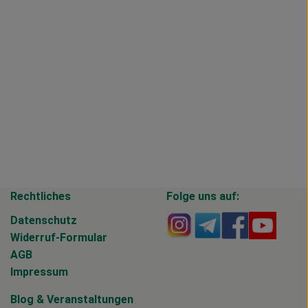
Rechtliches
Folge uns auf:
Externer Link zu https
Externer Link zu 
Externer Li
Extern
Datenschutz
Widerruf-Formular
AGB
Impressum
Blog
&
Veranstaltungen