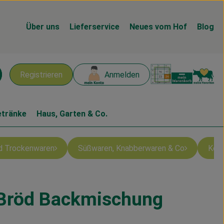
Über uns
Lieferservice
Neues vom Hof
Blog
Warenk
L
Registrieren
Anmelden
chen
etränke
Haus, Garten & Co.
nd Trockenwaren
Süßwaren, Knabberwaren & Co
Kons
Bröd Backmischung
en