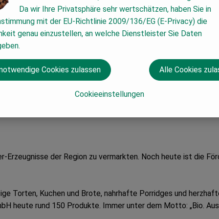
Da wir Ihre Privatsphäre sehr wertschätzen, haben Sie in
nstimmung mit der EU-Richtlinie 2009/136/EG (E-Privacy) die
keit genau einzustellen, an welche Dienstleister Sie Daten
geben.
 notwendige Cookies zulassen
Alle Cookies zul
Cookieeinstellungen
Erzeugnisse der Region zu vermarkten. Noch heute ist die För
ige Torten, Kuchen und Brote, nahrhafte Porridges und herzhafte
bH heute rund 150 Produkte. Immer unter dem Motto: „Bio. Aus 