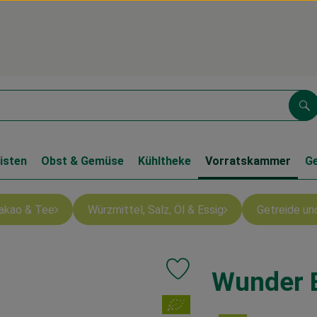
Su
isten
Obst & Gemüse
Kühltheke
Vorratskammer
G
Kakao & Tee
Würzmittel, Salz, Öl & Essig
Getreide u
Wunder 
Produkt zu Favouriten hinzufüg
, Verband: