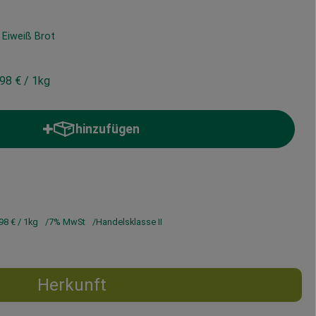
 Eiweiß Brot
,98 €
/ 1kg
hinzufügen
Produkt zum Warenkorb hinzufügen
98 €
/ 1kg
7% MwSt
Handelsklasse II
Herkunft