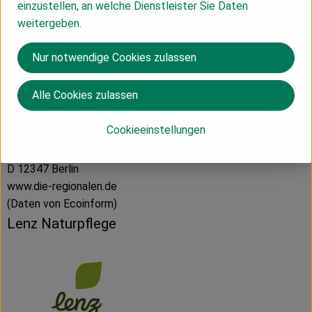
einzustellen, an welche Dienstleister Sie Daten
Hersteller: Lenz Naturpflege
weitergeben.
Österreich
Nur notwendige Cookies zulassen
Alle Cookies zulassen
Cookieeinstellungen
Die Regionalen GmbH
D 12347 Berlin
www.die-regionalen.de
(Daten von Ecoinform)
Lenz Naturpflege