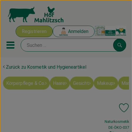
Warenk
Registrieren
Anmelden
Link
Mobiles Menu öffnen oder sch
Suche
Zurück zu Kosmetik und Hygieneartikel
Ökokisten
Körperpflege & Co.
Haare
Gesicht
Makeup
Mart
Mahlitzscher Produkte
Angebote & Inspiration
Pr
Ökokisten
, Verband:
Naturkosmetik
Obst & Gemüse
, Kontrollstelle
DE-ÖKO-037