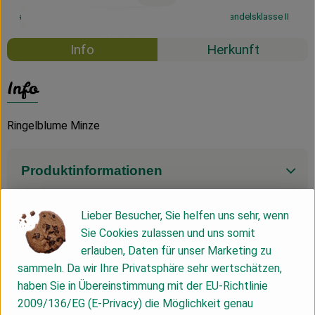
#56225
4,29 €
/ 75ml
57,20 €
/ l
19% MwSt
Handelsklasse II
Info
Herkunft
Info
Ringelblume Minze
Produktinformationen
Lieber Besucher, Sie helfen uns sehr, wenn
Produktdatenblatt
Sie Cookies zulassen und uns somit
erlauben, Daten für unser Marketing zu
sammeln. Da wir Ihre Privatsphäre sehr wertschätzen,
haben Sie in Übereinstimmung mit der EU-Richtlinie
Herkunft
2009/136/EG (E-Privacy) die Möglichkeit genau