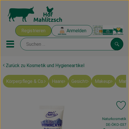
Warenk
Registrieren
Anmelden
Link
Mobiles Menu öffnen oder sch
Suche
Zurück zu Kosmetik und Hygieneartikel
Ökokisten
Körperpflege & Co.
Haare
Gesicht
Makeup
Mart
Mahlitzscher Produkte
Angebote & Inspiration
Pr
Ökokisten
, Verband:
Naturkosmetik
Obst & Gemüse
, Kontrollstelle
DE-ÖKO-037