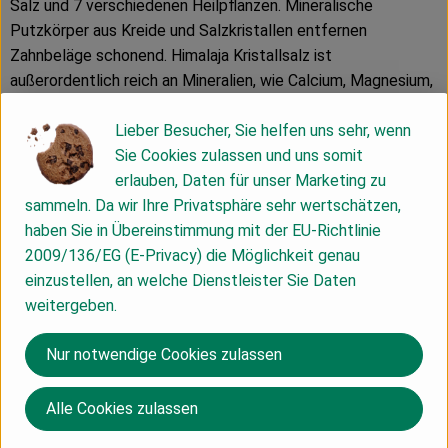
Salz und 7 verschiedenen Heilpflanzen. Mineralische
Putzkörper aus Kreide und Salzkristallen entfernen
Zahnbeläge schonend. Himalaja Kristallsalz ist
außerordentlich reich an Mineralien, wie Calcium, Magnesium,
Natrium und Kalium. Salz ist ein traditionell bewährtes Mittel
Lieber Besucher, Sie helfen uns sehr, wenn
in der Mund- und Zahnpflege. Es wirkt antibakteriell,
Sie Cookies zulassen und uns somit
durchblutungsfördernd, regt den natürlichen Speichelfluss
erlauben, Daten für unser Marketing zu
an, unterstützt die Selbstreinigung und neutralisiert
sammeln. Da wir Ihre Privatsphäre sehr wertschätzen,
schädliche Säuren.
haben Sie in Übereinstimmung mit der EU-Richtlinie
- kontrollierte Naturkosmetik
2009/136/EG (E-Privacy) die Möglichkeit genau
- ph 7,5 basische Mundpflege
einzustellen, an welche Dienstleister Sie Daten
- ohne Zusatz von Fluorieden
weitergeben.
(Abb./ Text: Natur Hurtig, Chemnitz)
Nur notwendige Cookies zulassen
Produktinformationen
Alle Cookies zulassen