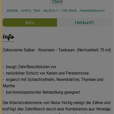
75ml
#56206
4,99 €
/ 75ml
66,53 €
/ l
19% MwSt
Handelsklasse II
Info
Herkunft
Info
Zahncreme Salbei - Rosmarin - Teebaum (Nettoinhalt 75 ml)
- beugt Zahnfleischbluten vor
- natürlicher Schutz vor Karies und Paradontose
- ergänzt mit Schachtelhalm, Neemblätter, Thymian und
Myrrhe
- bei homöopatischer Behandlung geeignet
Die Kräuterzahncreme von Natur Hurtig reinigt die Zähne und
kräftigt das Zahnfleisch durch eine Kombination aus Himalaja