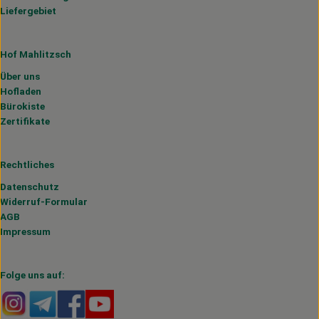
Liefergebiet
Hof Mahlitzsch
Über uns
Hofladen
Bürokiste
Zertifikate
Rechtliches
Datenschutz
Widerruf-Formular
AGB
Impressum
Folge uns auf:
Externer Link zu https://www.instagram.com/hofmahlitzs
Externer Link zu https://t.me/s/hofmahlitzsch
Externer Link zu https://www.facebook.com/H
Externer Link zu https://www.youtube.