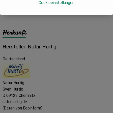
Cookieeinstellungen
Produktdatenblatt
Herkunft
Hersteller: Natur Hurtig
Deutschland
Natur Hurtig
Sven Hurtig
D 09123 Chemnitz
naturhurtig.de
(Daten von Ecoinform)