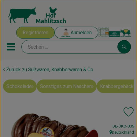
Warenk
Registrieren
Anmelden
Link
Mobiles Menu öffnen oder sch
Suche
Zurück zu Süßwaren, Knabberwaren & Co
Ökokisten
Schokolade
Sonstiges zum Naschen
Knabbergebäck 
Mahlitzscher Produkte
Angebote & Inspiration
Pr
Ökokisten
, Kontrollstelle
DE-ÖKO-005
Obst & Gemüse
Deutschland
, Herkunft: