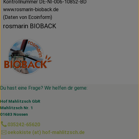
Kontrollnummer DE-NI-006-10852-BD
www.rosmarin-bioback.de
(Daten von Ecoinform)
rosmarin BIOBACK
Du hast eine Frage? Wir helfen dir gerne:
Hof Mahlitzsch GbR
Mahlitzsch Nr. 1
01683 Nossen
035242-65620
oekokiste (at) hof-mahlitzsch.de