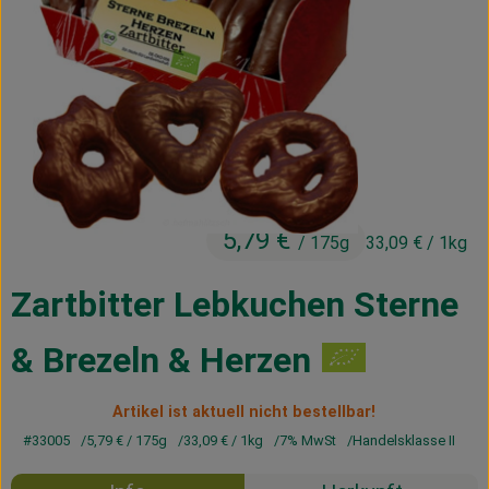
Kühltheke
Vorratskammer
Getränke
Haus, Garten & Co.
5,79 €
/ 175g
33,09 €
/ 1kg
Über uns
Lieferservice
Zartbitter Lebkuchen Sterne
Neues vom Hof
& Brezeln & Herzen
Blog
Artikel ist aktuell nicht bestellbar!
#33005
5,79 €
/ 175g
33,09 €
/ 1kg
7% MwSt
Handelsklasse II