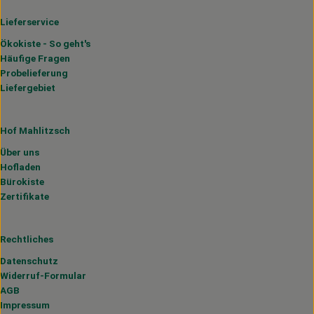
Lieferservice
Ökokiste - So geht's
Häufige Fragen
Probelieferung
Liefergebiet
Hof Mahlitzsch
Über uns
Hofladen
Bürokiste
Zertifikate
Rechtliches
Datenschutz
Widerruf-Formular
AGB
Impressum