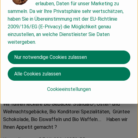
erlauben, Daten für unser Marketing zu
Herkunft
sammeln. Da wir Ihre Privatsphäre sehr wertschätzen,
haben Sie in Übereinstimmung mit der EU-Richtlinie
Hersteller: rosmarin BIOBACK
2009/136/EG (E-Privacy) die Möglichkeit genau
einzustellen, an welche Dienstleister Sie Daten
Deutschland
weitergeben.
Nur notwendige Cookies zulassen
Alle Cookies zulassen
rosmarin BIOBACK e.K.
Inh. Ingo Karrasch
Cookieeinstellungen
D 49088 Osnabrück
Wir führen leckere Bio Gebäcke: Standard-, Oster- und
Weihnachtsgebäcke, Bio Konditorei Spezialitäten, Grüntee
Schokolade, Bio Eiswaffeln und Bio Waffeln.... Haben wir
Ihnen Appetit gemacht ?