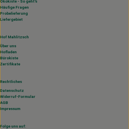
Ökokiste - So geht's
Häufige Fragen
Probelieferung
Liefergebiet
Hof Mahlitzsch
Über uns
Hofladen
Bürokiste
Zertifikate
Rechtliches
Datenschutz
Widerruf-Formular
AGB
Impressum
Folge uns auf: