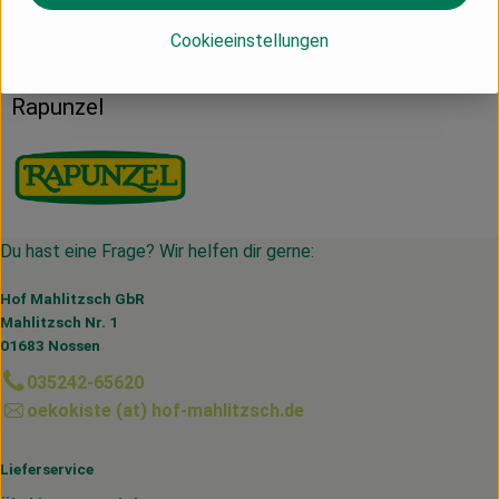
Herkunft
Cookieeinstellungen
IT
Rapunzel
Du hast eine Frage? Wir helfen dir gerne:
Hof Mahlitzsch GbR
Mahlitzsch Nr. 1
01683 Nossen
035242-65620
oekokiste (at) hof-mahlitzsch.de
Lieferservice