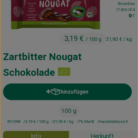
Bioanbau
Kühltheke
, Kontrollstel
IT-BIO-014
IT
Vorratskammer
, Her
Getränke
3,19 €
/ 100 g
31,90 €
/ kg
Haus, Garten & Co.
Zartbitter Nougat
Über uns
Schokolade
Lieferservice
hinzufügen
Produkt zum Warenkorb hinzufü
Neues vom Hof
Blog
100 g
#31098
3,19 €
/ 100 g
31,90 €
/ kg
7% MwSt
Handelsklasse II
Info
Herkunft