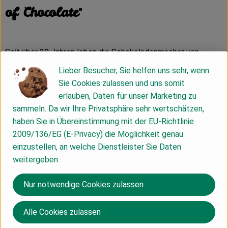
of Chocolate"
Seit über 20 Jahren leben die Schokoladenmacher von
VIVANI ihre Leidenschaft für hochwertige Schokolade. Was
Lieber Besucher, Sie helfen uns sehr, wenn
klein begann, ist heute zu einer weltweit beliebten, vielfach-
Sie Cookies zulassen und uns somit
prämierten Bio-Marke mit einer breiten Auswahl von über 60
erlauben, Daten für unser Marketing zu
Produkten gewachsen, das mit vielfältigen
sammeln. Da wir Ihre Privatsphäre sehr wertschätzen,
Tafelschokoladen, Schokoriegeln, Kuvertüren,
haben Sie in Übereinstimmung mit der EU-Richtlinie
Kakaogetränken und Trüffelpralinen keinerlei schokoladigen
2009/136/EG (E-Privacy) die Möglichkeit genau
Wünsche offenlässt. Schokolade als ganzheitliches
einzustellen, an welche Dienstleister Sie Daten
Kunstwerk ist das zentrale Motto. In diesem Sinne verbindet
weitergeben.
VIVANI innovative Rezepturen aus besten Zutaten mit
künstlerischen Verpackungsdesigns und den Aspekten von
Nur notwendige Cookies zulassen
Nachhaltigkeit und sozialer Verantwortung. Das Bochumer
Unternehmen um Gründer und Gesellschafter Andreas Meyer
Alle Cookies zulassen
und Geschäftsführer Gerrit Wiezoreck engagiert sich seit