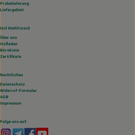
Probelieferung
Liefergebiet
Hof Mahlitzsch
Über uns
Hofladen
Bürokiste
Zertifikate
Rechtliches
Datenschutz
Widerruf-Formular
AGB
Impressum
Folge uns auf:
Externer Link zu https://www.instagram.com/hofmahlitzs
Externer Link zu https://t.me/s/hofmahlitzsch
Externer Link zu https://www.facebook.com/H
Externer Link zu https://www.youtube.