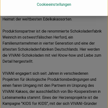
Jahren gegen ausbeuterische Kinderarbeit und betreibt
Cookieeinstellungen
eigene Projekte für besonders fairen und biodynamisch-
angebauten Bio-Kakao in der Dominikanischen Republik,
Heimat der weltbesten Edelkakaosorten.
Produktionspartner ist die renommierte Schokoladenfabrik
Weinrich im ostwestfälischen Herford, ein
Familienunternehmen in vierter Generation und eine der
ältesten Schokoladenfabriken Deutschlands. Hier werden
die VIVANI-Schokoladen mit viel Know-how und Liebe zum
Detail hergestellt.
VIVANI engagiert sich seit Jahren in verschiedenen
Projekten für ökologische Produktionsbedingungen und
einen fairen Umgang mit den Partnern im Ursprung des
VIVANI Kakaos, der ausschließlich von Bio-Kooperativen in
Lateinamerika stammt. Eines der Herzensprojekte ist die
Kampagne "KIDS for KIDS", mit der sich VIVANI-Gründer