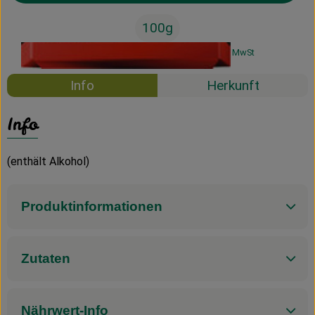
100g
#31020
3,19 €
/ 100g
31,90 €
/ 1kg
7% MwSt
Info
Herkunft
Info
(enthält Alkohol)
Produktinformationen
Zutaten
Nährwert-Info