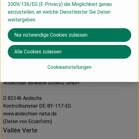
2009/136/EG (E-Privacy) die Möglichkeit genau
einzustellen, an welche Dienstleister Sie Daten
weitergeben.
Herkunft
Nur notwendige Cookies zulassen
Hersteller: Andechser Natur
Alle Cookies zulassen
Österreich
Cookieeinstellungen
Andechser Molkerei Scheitz GmbH
D 82346 Andechs
Kontrollnummer DE-BY-117-EG
www.andechser-natur.de
(Daten von Ecoinform)
Vallée Verte