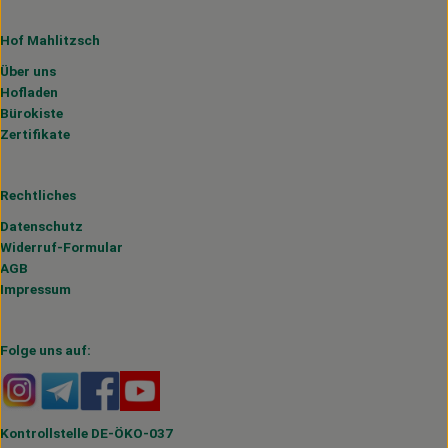
Hof Mahlitzsch
Über uns
Hofladen
Bürokiste
Zertifikate
Rechtliches
Datenschutz
Widerruf-Formular
AGB
Impressum
Folge uns auf:
Externer Link zu https://www.instagram.com/hofmahlitzs
Externer Link zu https://t.me/s/hofmahlitzsch
Externer Link zu https://www.facebook.com/H
Externer Link zu https://www.youtube.
Kontrollstelle DE-ÖKO-037