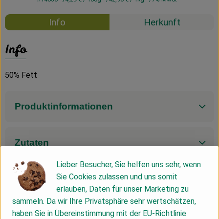
Info
Herkunft
Info
50% Fett
Produktinformationen
Zutaten
Lieber Besucher, Sie helfen uns sehr, wenn
Sie Cookies zulassen und uns somit
Nährwert-Info
erlauben, Daten für unser Marketing zu
sammeln. Da wir Ihre Privatsphäre sehr wertschätzen,
haben Sie in Übereinstimmung mit der EU-Richtlinie
Produktdatenblatt