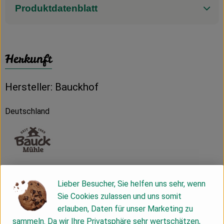
Produktdatenblatt
Herkunft
Hersteller: Bauckhof
Deutschland
Bauck GmbH
Lieber Besucher, Sie helfen uns sehr, wenn
Sie Cookies zulassen und uns somit
D 29571 Rosche
erlauben, Daten für unser Marketing zu
Die Bauck GmbH wurde 1969 gegründet, um Bio- und
sammeln. Da wir Ihre Privatsphäre sehr wertschätzen,
Demeter-Erzeugnisse der Region zu vermarkten. Noch heute