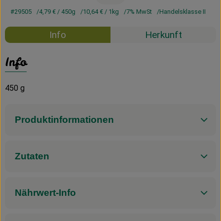
#29505
4,79 €
/ 450g
10,64 €
/ 1kg
7% MwSt
Handelsklasse II
Info
Herkunft
Info
450 g
Produktinformationen
Zutaten
Nährwert-Info