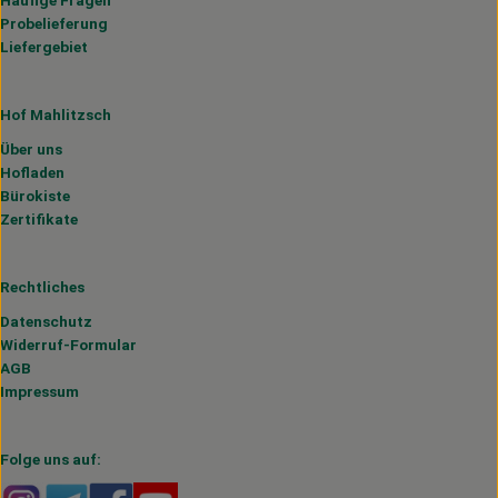
Probelieferung
Liefergebiet
Hof Mahlitzsch
Über uns
Hofladen
Bürokiste
Zertifikate
Rechtliches
Datenschutz
Widerruf-Formular
AGB
Impressum
Folge uns auf:
Externer Link zu https://www.instagram.com/hofmahlitzs
Externer Link zu https://t.me/s/hofmahlitzsch
Externer Link zu https://www.facebook.com/H
Externer Link zu https://www.youtube.