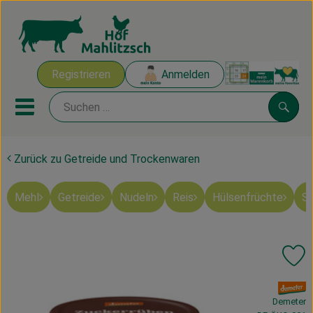
Warenk
Registrieren
Anmelden
Link
Mobiles Menu öffnen oder sch
Suche
Zurück zu Getreide und Trockenwaren
Ökokisten
Mehl
Getreide
Nudeln
Reis
Hülsenfrüchte
Sü
Mahlitzscher Produkte
Angebote & Inspiration
Pr
Ökokisten
, Verband:
Obst & Gemüse
Demeter