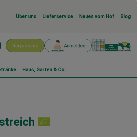
Über uns
Lieferservice
Neues vom Hof
Blog
Warenk
L
Registrieren
Anmelden
chen
etränke
Haus, Garten & Co.
streich
en