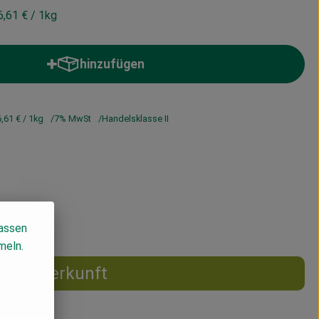
6,61 €
/ 1kg
hinzufügen
Produkt zum Warenkorb hinzufügen
6,61 €
/ 1kg
7% MwSt
Handelsklasse II
lassen
meln.
Herkunft