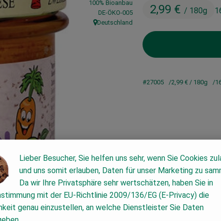
100% Bioanbau
2,99 €
/ 180g
1
, Kontrollstelle:
DE-ÖKO-005
Deutschland
, Herkunft:
#27005
2,99 €
/ 180g
1
Lieber Besucher, Sie helfen uns sehr, wenn Sie Cookies zu
und uns somit erlauben, Daten für unser Marketing zu sam
Da wir Ihre Privatsphäre sehr wertschätzen, haben Sie in
nstimmung mit der EU-Richtlinie 2009/136/EG (E-Privacy) die
keit genau einzustellen, an welche Dienstleister Sie Daten
geben.