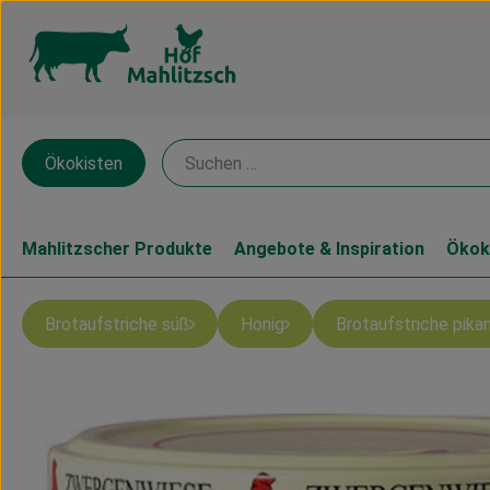
Ökokisten
Mahlitzscher Produkte
Angebote & Inspiration
Ökok
Brotaufstriche süß
Honig
Brotaufstriche pika