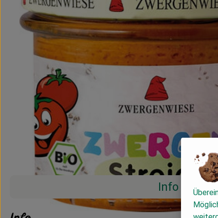
Info
Überei
Möglich
Info
weiter