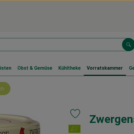
Su
isten
Obst & Gemüse
Kühltheke
Vorratskammer
G
nt
Zwergen
Produkt zu Favouriten hinzufüg
, Verband: