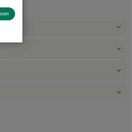
assen