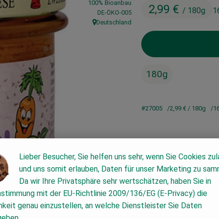
100% Bioanbau
2,99 €
/ 180g
1
, Kontrollstelle:
DE-ÖKO-005
Deutschland
, Herkunft:
180g
#27005
2,99 €
/ 180g
1
Lieber Besucher, Sie helfen uns sehr, wenn Sie Cookies zu
und uns somit erlauben, Daten für unser Marketing zu sam
Da wir Ihre Privatsphäre sehr wertschätzen, haben Sie in
nstimmung mit der EU-Richtlinie 2009/136/EG (E-Privacy) die
keit genau einzustellen, an welche Dienstleister Sie Daten
geben.