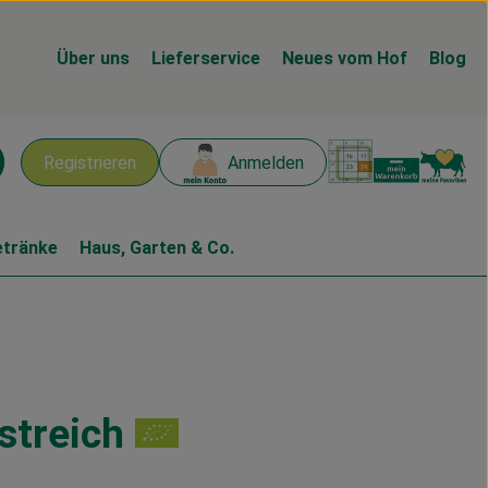
Über uns
Lieferservice
Neues vom Hof
Blog
Warenk
L
Registrieren
Anmelden
chen
etränke
Haus, Garten & Co.
streich
en