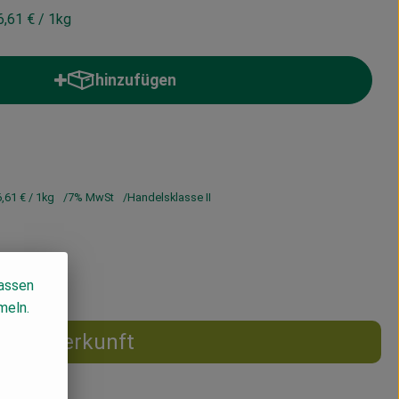
6,61 €
/ 1kg
hinzufügen
Produkt zum Warenkorb hinzufügen
6,61 €
/ 1kg
7% MwSt
Handelsklasse II
lassen
meln.
Herkunft