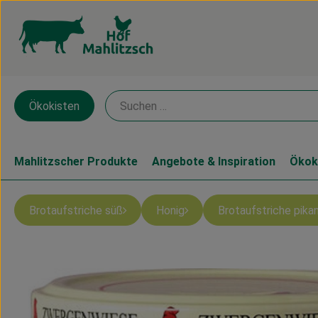
Ökokisten
Mahlitzscher Produkte
Angebote & Inspiration
Ökok
Brotaufstriche süß
Honig
Brotaufstriche pika