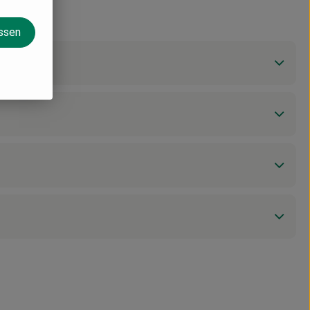
assen