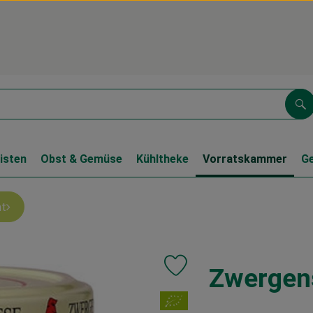
Su
isten
Obst & Gemüse
Kühltheke
Vorratskammer
G
nt
Zwergen
Produkt zu Favouriten hinzufüg
, Verband: