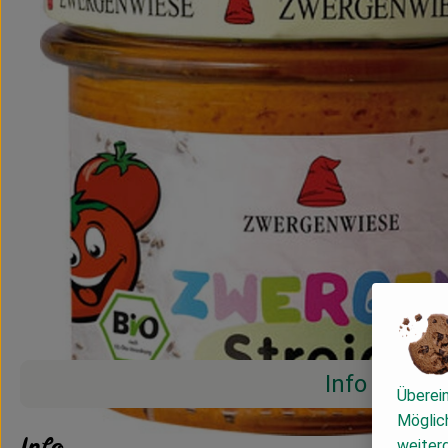
Info
Überei
Möglich
Info
weiter