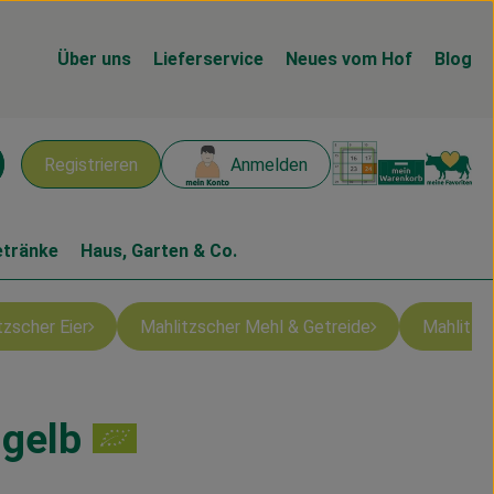
Über uns
Lieferservice
Neues vom Hof
Blog
Warenk
L
Registrieren
Anmelden
chen
etränke
Haus, Garten & Co.
tzscher Eier
Mahlitzscher Mehl & Getreide
Mahlitzs
 gelb
n