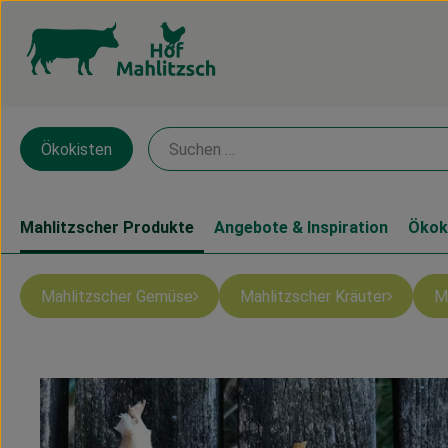
Ökokisten
Mahlitzscher Produkte
Angebote & Inspiration
Ökok
Mahlitzscher Gemüse
Mahlitzscher Kräuter
M