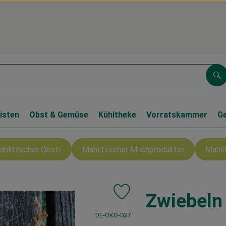
Su
isten
Obst & Gemüse
Kühltheke
Vorratskammer
G
ahlitzscher Obst
Mahlitzscher Milchprodukte
Mahli
Zwiebeln
Produkt zu Favouriten hinzufüge
, Kontrollstelle:
DE-ÖKO-037