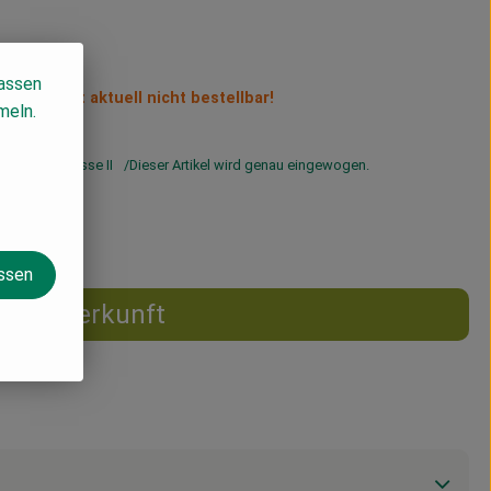
lassen
Artikel ist aktuell nicht bestellbar!
meln.
Handelsklasse II
Dieser Artikel wird genau eingewogen.
assen
Herkunft