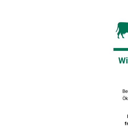
Wi
Be
Ök
f