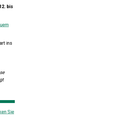
2. bis
quem
rt ins
use
gt
ken Sie