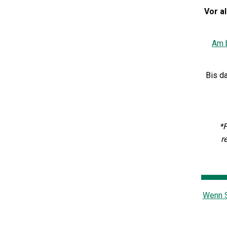
Vor a
Am 
Bis d
*F
r
Wenn S