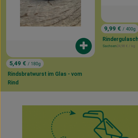
9,99 €
/ 400g
, Preis:
Rindergulasch
, Referenzprei
Sachsen
24,98 €
/ kg
Produkt zum Warenkorb 
, Herkunft:
5,49 €
/ 180g
, Preis:
Rindsbratwurst im Glas - vom
Rind