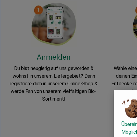
Anmelden
Du bist neugierig auf uns geworden &
Wähle eine 
wohnst in unserem Liefergebiet? Dann
deinen Ei
registriere dich in unserem Online-Shop &
Entdecke re
werde Fan von unserem vielfältigen Bio-
di
Sortiment!
Überei
Möglich