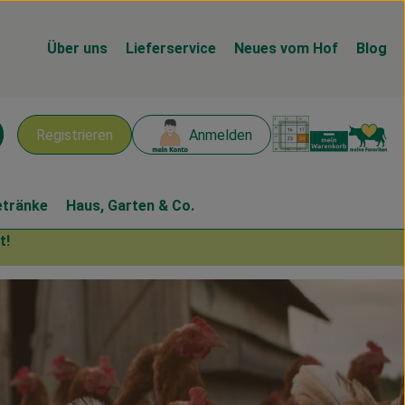
Über uns
Lieferservice
Neues vom Hof
Blog
Warenk
L
Registrieren
Anmelden
chen
etränke
Haus, Garten & Co.
t!