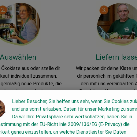
Auswählen
Liefern lass
Ökokiste aus oder stelle dir
Wir packen dir deine Kiste un
nkauf individuell zusammen.
dir persönlich im gekühlten
gelmäßig neue Produkte, die
den mit uns vereinbarten A
r schmecken werden!
Bezahlt wird bequem per La
Lieber Besucher, Sie helfen uns sehr, wenn Sie Cookies zu
und uns somit erlauben, Daten für unser Marketing zu sam
Da wir Ihre Privatsphäre sehr wertschätzen, haben Sie in
Jetzt bei uns registrieren!
nstimmung mit der EU-Richtlinie 2009/136/EG (E-Privacy) die
keit genau einzustellen, an welche Dienstleister Sie Daten