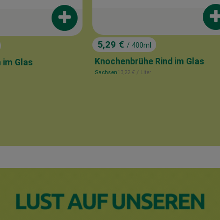
P
Produkt zum Warenkorb hinzufügen
5,29 €
/ 400ml
, Preis:
Knochenbrühe Rind im Glas
 im Glas
, Referenzpreis:
Sachsen
13,22 €
/ Liter
s:
hinzufügen
, Herkunft: