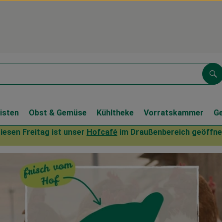
Su
isten
Obst & Gemüse
Kühltheke
Vorratskammer
G
iesen Freitag ist unser
Hofcafé
im Draußenbereich geöffne