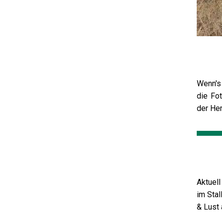
Wenn's
die Fot
der He
Aktuell
im Stal
& Lust 