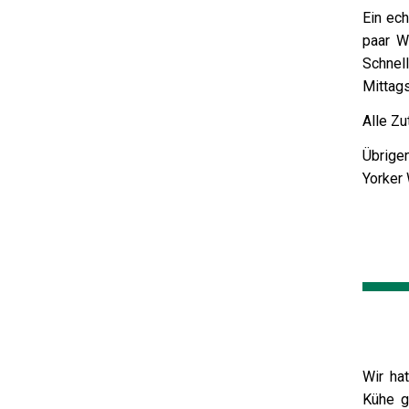
Ein ech
paar W
Schnel
Mittag
Alle Zu
Übrige
Yorker 
Wir ha
Kühe g