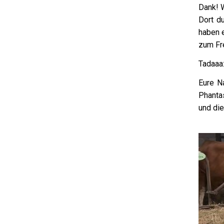
Dank! W
Dort d
haben 
zum Fr
Tadaaa
Eure N
Phanta
und di