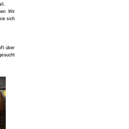
l...
en. Wir
ie sich
ft über
gesucht