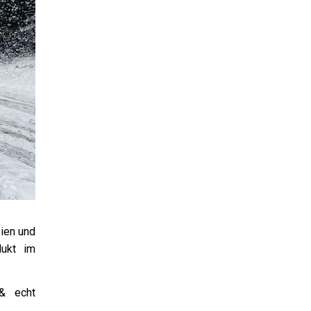
ien und
dukt im
& echt