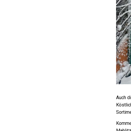
Auch d
Köstli
Sortim
Komme
Mahlit