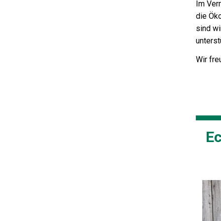
Im Ver
die Ök
sind w
unters
Wir fre
Ec