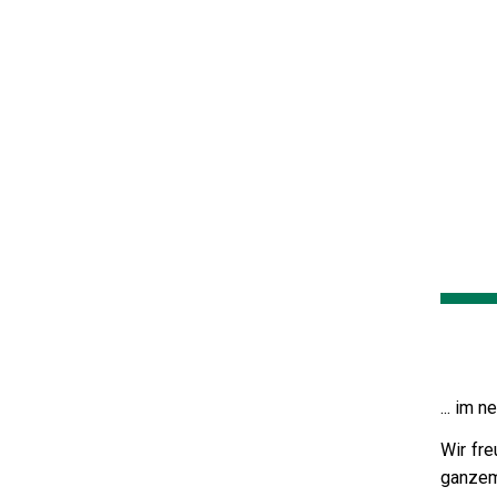
... im 
Wir fr
ganzem 