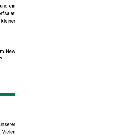
 und ein
fsalat.
kleiner
 im New
e?
unserer
 Vielen