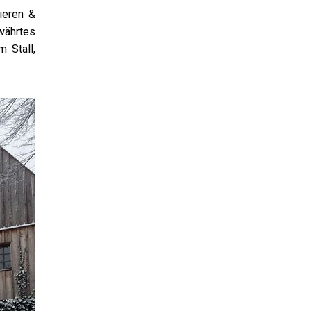
ieren &
währtes
m Stall,