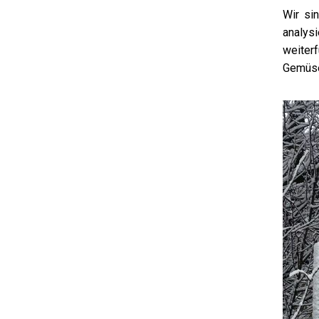
Wir si
analys
weiterf
Gemüse 