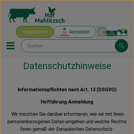
Warenk
Registrieren
Anmelden
Link
Mobiles Menu öffnen oder sch
Suche
Datenschutzhinweise
Ökokisten
Mahlitzscher Produkte
Informationspflichten nach Art. 13 (DSGVO)
Angebote & Inspiration
Hofführung Anmeldung
Ökokisten
Wir möchten Sie darüber informieren, wie wir mit Ihren
personenbezogenen Daten umgehen und welche Rechte
Obst & Gemüse
Ihnen gemäß der Europäischen Datenschutz-