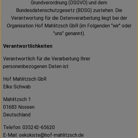
Grundverordnung (DSGVO) und dem
Kühltheke
Bundesdatenschutzgesetz (BDSG) zustehen. Die
Verantwortung für die Datenverarbeitung liegt bei der
Vorratskammer
Organisation Hof Mahlitzsch GbR (im Folgenden "wir" oder
Getränke
"uns" genannt).
Haus, Garten & Co.
Verantwortlichkeiten
Verantwortlich für die Verarbeitung Ihrer
personenbezogenen Daten ist:
Über uns
Hof Mahlitzsch GbR
Lieferservice
Elke Schwab
Neues vom Hof
Mahlitzsch 1
01683 Nossen
Blog
Deutschland
Telefon: 035242-65620
E-Mail: oekokiste@hof-mahlitzsch.de