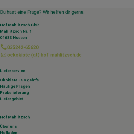
Du hast eine Frage? Wir helfen dir gerne:
Hof Mahlitzsch GbR
Mahlitzsch Nr. 1
01683 Nossen
035242-65620
oekokiste (at) hof-mahlitzsch.de
Lieferservice
Ökokiste - So geht's
Häufige Fragen
Probelieferung
Liefergebiet
Hof Mahlitzsch
Über uns
Hofladen