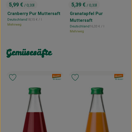
5,99 €
5,39 €
/ 0,33l
/ 0,33l
, Preis:
, Preis:
Cranberry Pur Muttersaft
Granatapfel Pur
, Referenzpreis:
Deutschland
18,15 €
/ l
Muttersaft
, Herkunft:
Mehrweg
, Referenzpreis:
Deutschland
16,33 €
/ l
, Herkunft:
Mehrweg
Gemüsesäfte
, Verband:
, Verband:
Produkt zu Favouriten hinzufügen
Produkt zu Favouriten hinzufügen
, Kontrollstelle:
, Kontrollstelle:
DE-ÖKO-007
DE-ÖKO-007