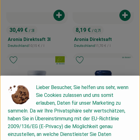
Produkt zum Warenkorb hinzufügen
Produk
30,49 €
8,19 €
/ 3l
/ 0,7l
, Preis:
, Preis:
Aronia Direktsaft 3l
Aronia Direktsaft
, Referenzpreis:
, Referenzpreis:
Deutschland
10,15 €
/ l
Deutschland
11,70 €
/ l
, Herkunft:
, Herkunft:
, Kontrollstelle:
DE-ÖKO-007
, Verband:
, Verband:
Produkt zu Favouriten hinzufügen
Produkt zu Favouriten hinzufügen
, Kontrollstelle:
DE-ÖKO-006
Lieber Besucher, Sie helfen uns sehr, wenn
Sie Cookies zulassen und uns somit
erlauben, Daten für unser Marketing zu
sammeln. Da wir Ihre Privatsphäre sehr wertschätzen,
haben Sie in Übereinstimmung mit der EU-Richtlinie
2009/136/EG (E-Privacy) die Möglichkeit genau
einzustellen, an welche Dienstleister Sie Daten