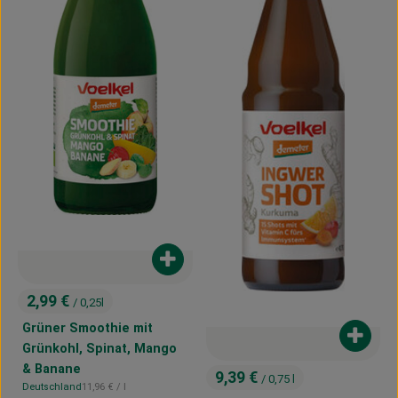
Produkt zum Warenkorb hinzufügen
2,99 €
/ 0,25l
, Preis:
Grüner Smoothie mit
Produk
Grünkohl, Spinat, Mango
& Banane
9,39 €
/ 0,75 l
, Preis:
, Referenzpreis:
Deutschland
11,96 €
/ l
, Herkunft: