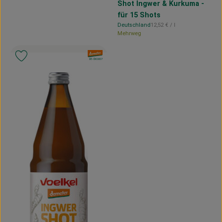
Shot Ingwer & Kurkuma -
für 15 Shots
, Referenzpreis:
Deutschland
12,52 €
/ l
, Herkunft:
Mehrweg
, Verband:
Produkt zu Favouriten hinzufügen
, Kontrollstelle:
DE-ÖKO-007