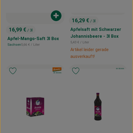
Produkt zum Warenkorb hinzufügen
16,29 €
/ 3l
, Preis:
16,99 €
Apfelsaft mit Schwarzer
/ 3l
, Preis:
Johannisbeere - 3l Box
Apfel-Mango-Saft 3l Box
, Referenzpreis:
5,43 €
/ Liter
, Referenzpreis:
Sachsen
5,66 €
/ Liter
, Herkunft:
Artikel leider gerade
ausverkauft!
, Kontrollstelle:
DE-ÖKO-006
, Verband:
, Verband:
Produkt zu Favouriten hinzufügen
Produkt zu Favouriten hinzufügen
, Kontrollstelle:
DE-ÖKO-006