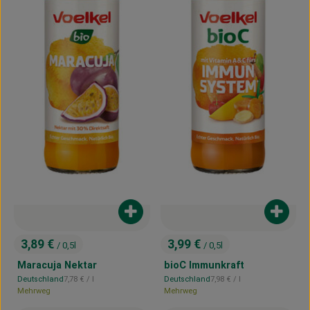
Produkt zum Warenkorb hinzufügen
Produk
3,89 €
3,99 €
/ 0,5l
/ 0,5l
, Preis:
, Preis:
Maracuja Nektar
bioC Immunkraft
, Referenzpreis:
, Referenzpreis:
Deutschland
7,78 €
/ l
Deutschland
7,98 €
/ l
, Herkunft:
, Herkunft:
Mehrweg
Mehrweg