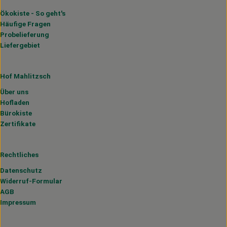
Ökokiste - So geht's
Häufige Fragen
Probelieferung
Liefergebiet
Hof Mahlitzsch
Über uns
Hofladen
Bürokiste
Zertifikate
Rechtliches
Datenschutz
Widerruf-Formular
AGB
Impressum