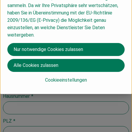
sammeln. Da wir Ihre Privatsphäre sehr wertschätzen,
Mahlitzscher Frühstückskiste "Guter Morgen" klein
haben Sie in Übereinstimmung mit der EU-Richtlinie
Käsetüte "Muh" klein
2009/136/EG (E-Privacy) die Möglichkeit genau
einzustellen, an welche Dienstleister Sie Daten
Meine Empfehlung
weitergeben.
Vor- und Nachname
*
Nur notwendige Cookies zulassen
Alle Cookies zulassen
Straße
*
Cookieeinstellungen
Hausnummer
*
PLZ
*