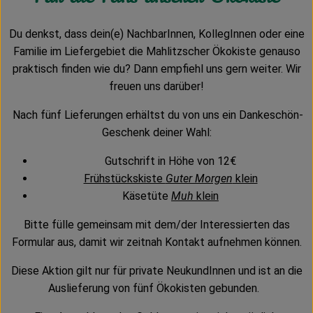
Kühltheke
Du denkst, dass dein(e) NachbarInnen, KollegInnen oder eine
Vorratskammer
Familie im Liefergebiet die Mahlitzscher Ökokiste genauso
praktisch finden wie du? Dann empfiehl uns gern weiter. Wir
Getränke
freuen uns darüber!
Haus, Garten & Co.
Nach fünf Lieferungen erhältst du von uns ein Dankeschön-
Geschenk deiner Wahl:
Über uns
Gutschrift in Höhe von 12€
Frühstückskiste
Guter Morgen
klein
Lieferservice
Käsetüte
Muh
klein
Neues vom Hof
Bitte fülle gemeinsam mit dem/der Interessierten das
Formular aus, damit wir zeitnah Kontakt aufnehmen können.
Blog
Diese Aktion gilt nur für private NeukundInnen und ist an die
Auslieferung von fünf Ökokisten gebunden.