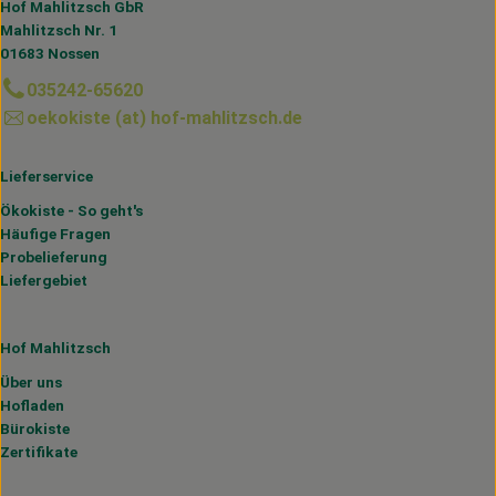
Hof Mahlitzsch GbR
Mahlitzsch Nr. 1
01683 Nossen
035242-65620
oekokiste (at) hof-mahlitzsch.de
Lieferservice
Ökokiste - So geht's
Häufige Fragen
Probelieferung
Liefergebiet
Hof Mahlitzsch
Über uns
Hofladen
Bürokiste
Zertifikate