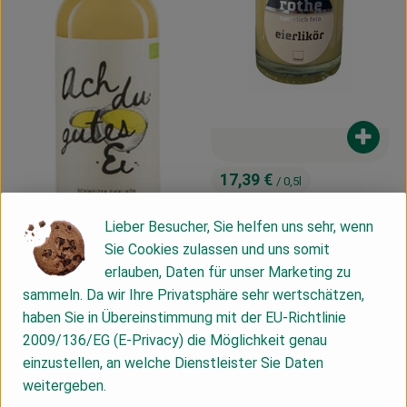
Produk
17,39 €
/ 0,5l
, Preis:
Eierlikör 0,5l
Lieber Besucher, Sie helfen uns sehr, wenn
, Referenzpreis:
Deutschland
34,78 €
/ l
, Herkunft:
Sie Cookies zulassen und uns somit
erlauben, Daten für unser Marketing zu
sammeln. Da wir Ihre Privatsphäre sehr wertschätzen,
Produkt zum Warenkorb hinzufügen
haben Sie in Übereinstimmung mit der EU-Richtlinie
16,19 €
/ 0,35 l
2009/136/EG (E-Privacy) die Möglichkeit genau
, Preis:
Eierlikör
einzustellen, an welche Dienstleister Sie Daten
, Referenzpreis:
DV
46,26 €
/ l
weitergeben.
, Herkunft: