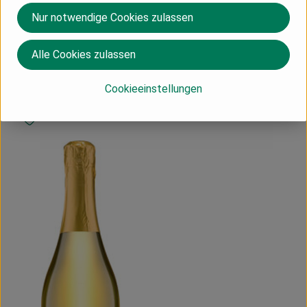
Nur notwendige Cookies zulassen
Sekt, Secco & Aperitiv
alkoholfrei
Alle Cookies zulassen
Cookieeinstellungen
, Kontrollstelle:
DE-ÖKO-039
, Verband:
Produkt zu Favouriten hinzufügen