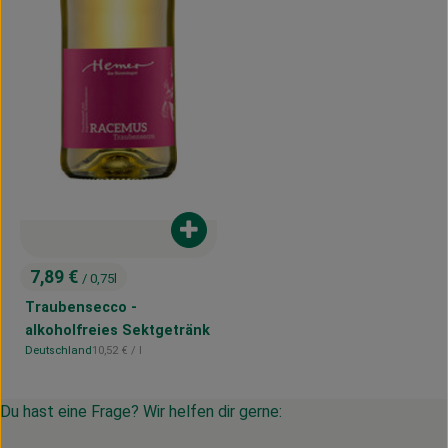
Produkt zum Warenkorb hinzufügen
7,89 €
/ 0,75l
, Preis:
Traubensecco -
alkoholfreies Sektgetränk
, Referenzpreis:
Deutschland
10,52 €
/ l
, Herkunft:
Du hast eine Frage? Wir helfen dir gerne: