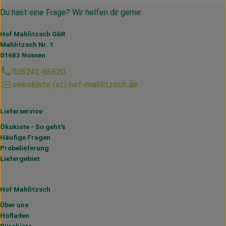
Du hast eine Frage? Wir helfen dir gerne:
Hof Mahlitzsch GbR
Mahlitzsch Nr. 1
01683 Nossen
035242-65620
oekokiste (at) hof-mahlitzsch.de
Lieferservice
Ökokiste - So geht's
Häufige Fragen
Probelieferung
Liefergebiet
Hof Mahlitzsch
Über uns
Hofladen