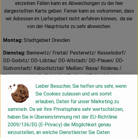
einzelnen Fällen kann es Abweichungen zu der hier
dargestellten Karte geben. Ferner kann es vorkommen, dass
wir Adressen im Liefergebiet nicht anfahren können, da sie
von der Hauptroute zu sehr abweichen.
Montag:
Stadtgebiet Dresden
Dienstag:
Bannewitz/ Freital/ Pesterwitz/ Kesselsdorf/
DD-Gorbitz/ DD-Löbtau/ DD-Altstadt/ DD-Plauen/ DD-
Südvorstadt/ Käbschütztal/ Meißen/ Riesa/ Röderau /
Nossen - nicht alle Ortsteile/ Freiberg/ Siebenlehn/
Großschirma/ Brand-Erbisdorf/ Weißenborn/ Reinsberg/
Lieber Besucher, Sie helfen uns sehr, wenn
Halsbrücke/ Bobritzsch-Hilbersdorf/
Sie Cookies zulassen und uns somit
Diera-Zehren linkselbisch gerade Woche/ Diera-Zehren
erlauben, Daten für unser Marketing zu
rechtselbisch ungerade Woche
sammeln. Da wir Ihre Privatsphäre sehr wertschätzen,
haben Sie in Übereinstimmung mit der EU-Richtlinie
Mittwoch:
DD-Strehlen/ DD-Gruna/ DD-Seidnitz/ DD-
2009/136/EG (E-Privacy) die Möglichkeit genau
Striesen/ DD-Blasewitz/ DD-Johannstadt/ DD-Zschertnitz/
einzustellen, an welche Dienstleister Sie Daten
DD-Mockritz/ DD-Leubnitz-Neuostra/ DD-Prohlis/ DD-