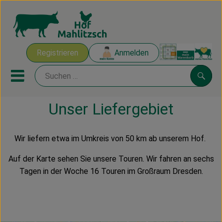
Warenk
Registrieren
Anmelden
Link
Mobiles Menu öffnen oder sch
Suche
Unser Liefergebiet
Ökokisten
Wir liefern etwa im Umkreis von 50 km ab unserem Hof.
Mahlitzscher Produkte
Auf der Karte sehen Sie unsere Touren. Wir fahren an sechs
Angebote & Inspiration
Tagen in der Woche 16 Touren im Großraum Dresden.
Ökokisten
Obst & Gemüse