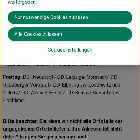
weitergeben.
Lockwitz/ DD-Leuben/ DD-Laubegast/ DD-Tolkewitz
Nur notwendige Cookies zulassen
Donnerstag:
Coswig/ Weinböhla/ Radebeul/ Niederau/
Großenhain/ Moritzburg/ Radeburg/ Klotzsche/ Ottendorf-
Okrilla/ Langebrück/ Radeberg/ Liegau-Augustusbad/ DD-
Alle Cookies zulassen
Weißig/ DD-Radeberger Vorstadt/ DD-Innere Neustadt (zw.
Elbe und B6)/ DD-Trachau/ DD-Pieschen/ DD-Mickten/ DD-
Cookieeinstellungen
Kaditz/ DD-Briesnitz/ DD-Cossebaude/DD-Weistropp/
Klipphausen/ Wilsdruff/ Tharandt/ Mohorn
Freitag:
DD–Neustadt/ DD-Leipziger Vorstadt/ DD-
Radeberger Vorstadt/ DD-Elbhang zw. Loschwitz und
Pillnitz/ DD-Weisser Hirsch/ DD-Bühlau/ Schönfelder
Hochland
Bitte beachten Sie, dass wir nicht alle Ortsteile der
angegebenen Orte beliefern. Ihre Adresse ist nicht
dabei? Fragen Sie gern bei uns nach!