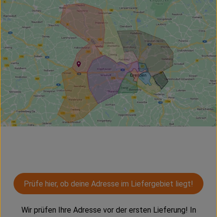
Kühltheke
Vorratskammer
Getränke
Haus, Garten & Co.
Über uns
Lieferservice
Neues vom Hof
Blog
Prüfe hier, ob deine Adresse im Liefergebiet liegt!
Wir prüfen Ihre Adresse vor der ersten Lieferung! In