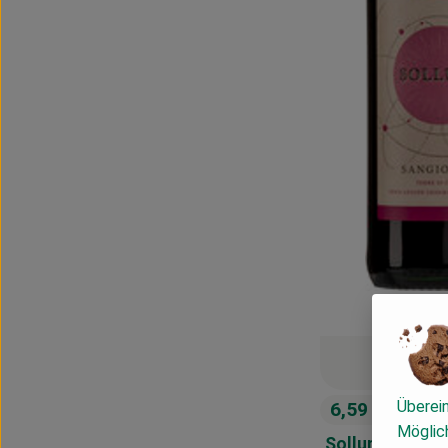
Überei
6,59 €
/ 0,75l
, Preis:
Möglich
Solluna Sangi