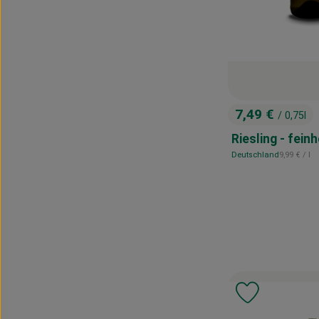
7,49 €
/ 0,75l
, Preis:
Riesling - fein
, Referenzp
Deutschland
9,99 €
/ l
, Herkunft:
Produkt zu 