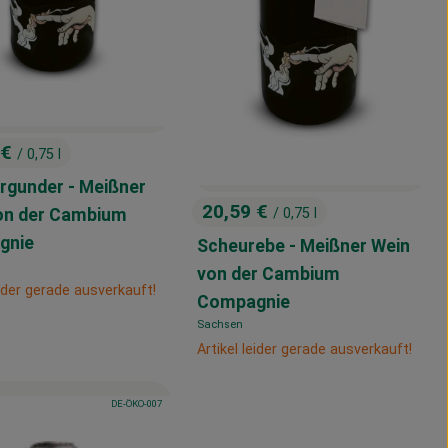
 €
/ 0,75 l
:
rgunder - Meißner
20,59 €
on der Cambium
/ 0,75 l
, Preis:
gnie
Scheurebe - Meißner Wein
von der Cambium
eider gerade ausverkauft!
Compagnie
Sachsen
, Herkunft:
Artikel leider gerade ausverkauft!
, Kontrollstelle:
, Verband:
DE-ÖKO-007
odukt zu Favouriten hinzufügen