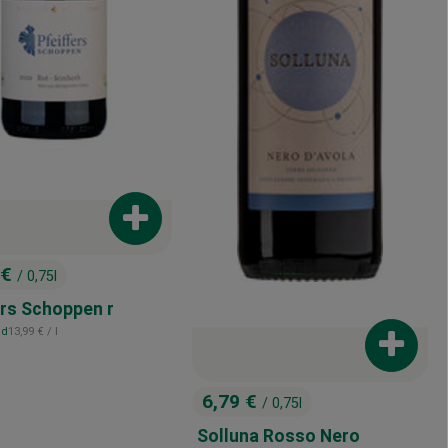
enkorb hinzufügen
Produkt zum Warenkorb hinzufügen
 €
/ 0,75l
:
ers Schoppen r
, Referenzpreis:
nd
13,99 €
/ l
Produkt
6,79 €
/ 0,75l
, Preis:
Solluna Rosso Nero