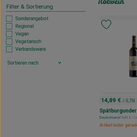
Rotwein
Filter & Sortierung
Sonderangebot
Regional
Produkt zu 
Vegan
Vegetarisch
Verbandsware
14,89 €
/ 0,75l
, Preis:
Spätburgunder
, Referenzp
Deutschland
19,85 €
/ L
, Herkunft:
Artikel leider gera