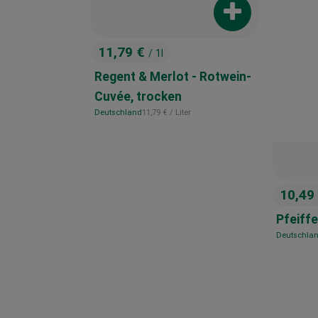
Produkt zum War
11,79 €
/ 1l
, Preis:
Regent & Merlot - Rotwein-
Cuvée, trocken
, Referenzpreis:
Deutschland
11,79 €
/ Liter
, Herkunft:
10,49
, Preis
Pfeiff
Deutschla
, Herkunft: