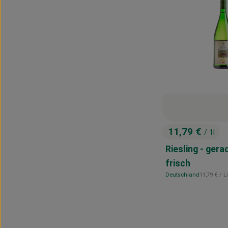
11,79 €
/ 1l
, Preis:
Riesling - gera
frisch
, Referenzp
Deutschland
11,79 €
/ L
, Herkunft: