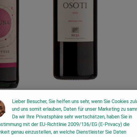
Lieber Besucher, Sie helfen uns sehr, wenn Sie Cookies zu
Produkt zum War
und uns somit erlauben, Daten für unser Marketing zu sam
Produkt zum Warenkorb hinzufügen
9,89 €
Da wir Ihre Privatsphäre sehr wertschätzen, haben Sie in
/ 0,75l
, Preis:
nstimmung mit der EU-Richtlinie 2009/136/EG (E-Privacy) die
Osoti Rioja
keit genau einzustellen, an welche Dienstleister Sie Daten
, Referenzpreis:
Spanien
13,19 €
/ l
ovese rosso
, Herkunft: