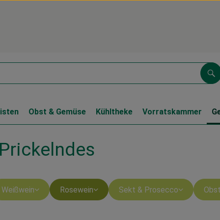
Su
isten
Obst & Gemüse
Kühltheke
Vorratskammer
G
Prickelndes
Weißwein
Rosewein
Sekt & Prosecco
Obst