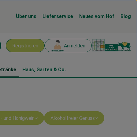
Über uns
Lieferservice
Neues vom Hof
Blog
Warenk
L
Registrieren
Anmelden
chen
etränke
Haus, Garten & Co.
- und Honigwein
Alkoholfreier Genuss