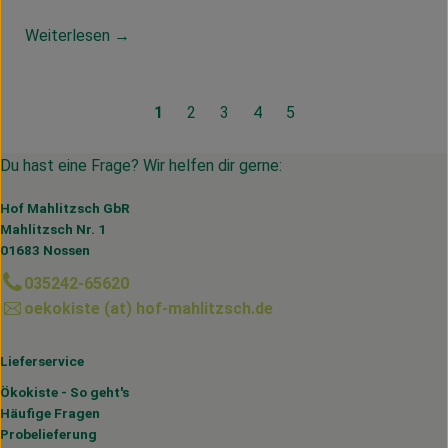
Weiterlesen →
1
2
3
4
5
Du hast eine Frage? Wir helfen dir gerne:
Hof Mahlitzsch GbR
Mahlitzsch Nr. 1
01683 Nossen
035242-65620
oekokiste (at) hof-mahlitzsch.de
Lieferservice
Ökokiste - So geht's
Häufige Fragen
Probelieferung