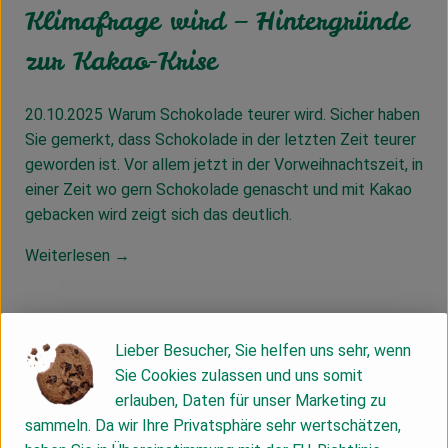
Klimafrage wird – Hintergründe
zur Kakao-Krise
20.10.2025
Warum Schokolade teurer wird. Sicher haben
Sie gemerkt, dass Schokolade in der letzten Zeit teurer
geworden ist. Vor allem jetzt in der Vorweihnachtszeit, in
einer Zeit wo gern Schokolade genascht und mit Kakao
gebacken wird zeigt sich das deutlich.
Weiterlesen →
Lieber Besucher, Sie helfen uns sehr, wenn
Sie Cookies zulassen und uns somit
erlauben, Daten für unser Marketing zu
sammeln. Da wir Ihre Privatsphäre sehr wertschätzen,