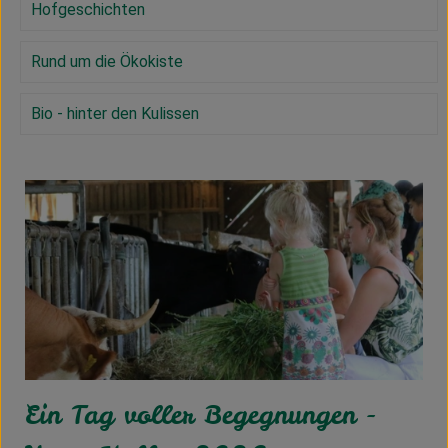
Hofgeschichten
Kühltheke
Vorratskammer
Rund um die Ökokiste
Getränke
Bio - hinter den Kulissen
Haus, Garten & Co.
Über uns
Lieferservice
Neues vom Hof
Blog
Ein Tag voller Begegnungen -