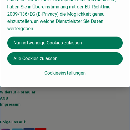
Häufige Fragen
Kühltheke
haben Sie in Übereinstimmung mit der EU-Richtlinie
Probelieferung
2009/136/EG (E-Privacy) die Möglichkeit genau
Liefergebiet
Vorratskammer
einzustellen, an welche Dienstleister Sie Daten
weitergeben.
Getränke
Hof Mahlitzsch
Über uns
Nur notwendige Cookies zulassen
Haus, Garten & Co.
Hofladen
Bürokiste
Alle Cookies zulassen
Zertifikate
Über uns
Cookieeinstellungen
Rechtliches
Lieferservice
Datenschutz
Neues vom Hof
Widerruf-Formular
AGB
Blog
Impressum
Folge uns auf: