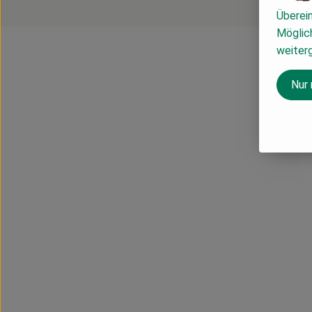
Überei
Möglich
weiter
Nur