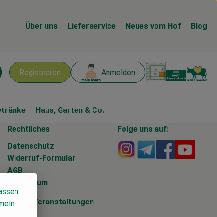
Über uns
Lieferservice
Neues vom Hof
Blog
Warenk
L
Registrieren
Anmelden
chen
etränke
Haus, Garten & Co.
Rechtliches
Folge uns auf:
Externer Link zu https
Externer Link zu 
Externer Li
Extern
Datenschutz
Widerruf-Formular
AGB
Impressum
lassen
Blog
&
Veranstaltungen
meln.