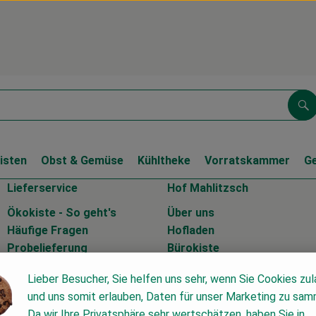
Su
isten
Obst & Gemüse
Kühltheke
Vorratskammer
G
Lieferservice
Hof Mahlitzsch
Ökokiste - So geht's
Über uns
Häufige Fragen
Hofladen
Probelieferung
Bürokiste
Liefergebiet
Zertifikate
Lieber Besucher, Sie helfen uns sehr, wenn Sie Cookies zu
Kontrollstelle DE-ÖKO-037
und uns somit erlauben, Daten für unser Marketing zu sam
Da wir Ihre Privatsphäre sehr wertschätzen, haben Sie in