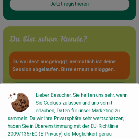
Jetzt registrieren
Kühltheke
Vorratskammer
Getränke
Du bist schon Kunde?
Haus, Garten & Co.
Du wurdest ausgeloggt, vermutlich ist deine
Session abgelaufen. Bitte erneut einloggen.
Über uns
Lieferservice
Lieber Besucher, Sie helfen uns sehr, wenn
Neues vom Hof
Sie Cookies zulassen und uns somit
Blog
erlauben, Daten für unser Marketing zu
sammeln. Da wir Ihre Privatsphäre sehr wertschätzen,
Jetzt einloggen
haben Sie in Übereinstimmung mit der EU-Richtlinie
2009/136/EG (E-Privacy) die Möglichkeit genau
Passwort vergessen?