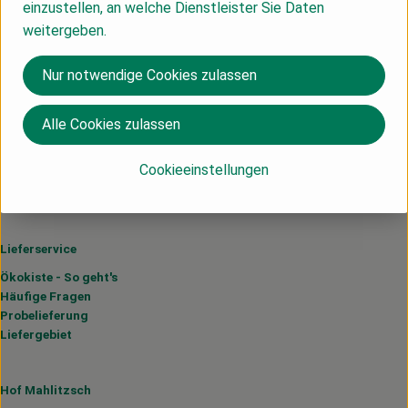
einzustellen, an welche Dienstleister Sie Daten
weitergeben.
Du hast eine Frage? Wir helfen dir gerne:
Nur notwendige Cookies zulassen
Hof Mahlitzsch GbR
Alle Cookies zulassen
Mahlitzsch Nr. 1
01683 Nossen
Cookieeinstellungen
035242-65620
oekokiste (at) hof-mahlitzsch.de
Lieferservice
Ökokiste - So geht's
Häufige Fragen
Probelieferung
Liefergebiet
Hof Mahlitzsch