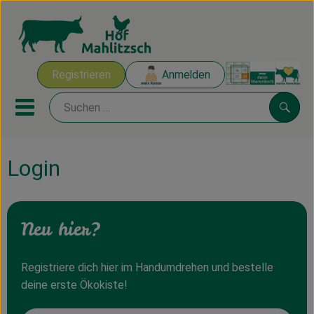
Warenk
Registrieren
Anmelden
Link
Mobiles Menu öffnen oder sch
Suche
Login
Ökokisten
Mahlitzscher Produkte
Neu hier?
Angebote & Inspiration
Ökokisten
Registriere dich hier im Handumdrehen und bestelle
deine erste Ökokiste!
Obst & Gemüse