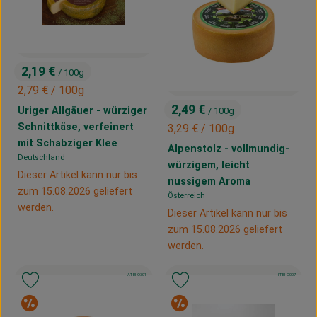
2,19 €
/ 100g
, Preis:
, Alter Preis:
2,79 €
/ 100g
2,49 €
Uriger Allgäuer - würziger
/ 100g
, Preis:
, Alter Preis:
Schnittkäse, verfeinert
3,29 €
/ 100g
mit Schabziger Klee
Alpenstolz - vollmundig-
Deutschland
, Herkunft:
würzigem, leicht
Dieser Artikel kann nur bis
nussigem Aroma
zum 15.08.2026 geliefert
Österreich
, Herkunft:
werden.
Dieser Artikel kann nur bis
zum 15.08.2026 geliefert
werden.
, Kontrollstelle:
, Kontrollstelle:
AT-BIO-301
IT-BIO-007
, Verband:
, Verband:
Produkt zu Favouriten hinzufügen
Produkt zu Favouriten hinzufügen
Sonderangebot
Sonderangebot