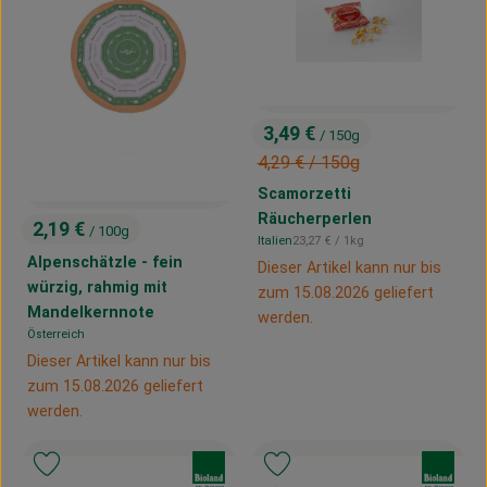
3,49 €
/ 150g
, Preis:
, Alter Preis:
4,29 €
/ 150g
Scamorzetti
Räucherperlen
2,19 €
/ 100g
, Preis:
, Referenzpreis:
Italien
23,27 €
/ 1kg
, Herkunft:
Alpenschätzle - fein
Dieser Artikel kann nur bis
würzig, rahmig mit
zum 15.08.2026 geliefert
Mandelkernnote
werden.
Österreich
, Herkunft:
Dieser Artikel kann nur bis
zum 15.08.2026 geliefert
werden.
, Verband:
, Verband:
Produkt zu Favouriten hinzufügen
Produkt zu Favouriten hinzufügen