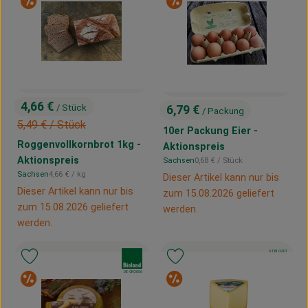
Sonderangebot
Sonderangebot
Kühltheke
Vorratskammer
Getränke
Haus, Garten & Co.
4,66 €
/ Stück
6,79 €
/ Packung
, Preis:
, Preis:
, Alter Preis:
5,49 €
/ Stück
10er Packung Eier -
Roggenvollkornbrot 1kg -
Aktionspreis
Über uns
Aktionspreis
, Referenzpreis:
Sachsen
0,68 €
/ Stück
, Herkunft:
, Referenzpreis:
Sachsen
4,66 €
/ kg
Dieser Artikel kann nur bis
, Herkunft:
Lieferservice
Dieser Artikel kann nur bis
zum 15.08.2026 geliefert
zum 15.08.2026 geliefert
werden.
Neues vom Hof
werden.
Blog
, Kontrollstelle:
AT-BIO-301
, Verband:
, Verband:
Produkt zu Favouriten hinzufügen
Produkt zu Favouriten hinzufügen
, Kontrollstelle:
DE-ÖKO-006
Sonderangebot
Sonderangebot