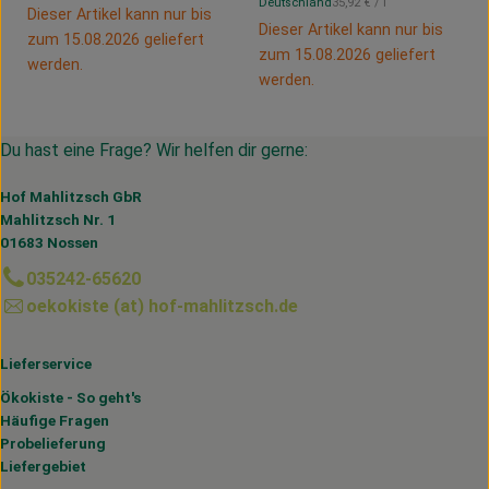
, Referenzpreis:
Deutschland
35,92 €
/ l
, Herkunft:
Dieser Artikel kann nur bis
Dieser Artikel kann nur bis
zum 15.08.2026 geliefert
zum 15.08.2026 geliefert
werden.
werden.
Du hast eine Frage? Wir helfen dir gerne:
Hof Mahlitzsch GbR
Mahlitzsch Nr. 1
01683 Nossen
035242-65620
oekokiste (at) hof-mahlitzsch.de
Lieferservice
Ökokiste - So geht's
Häufige Fragen
Probelieferung
Liefergebiet