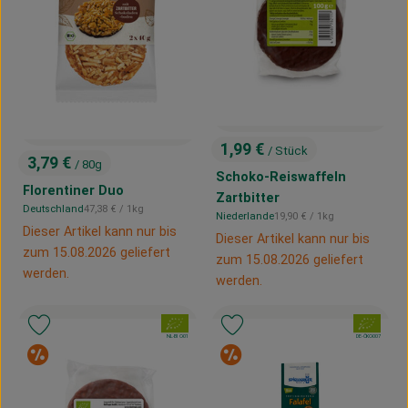
1,99 €
/ Stück
, Preis:
3,79 €
/ 80g
, Preis:
Schoko-Reiswaffeln
Florentiner Duo
Zartbitter
, Referenzpreis:
Deutschland
47,38 €
/ 1kg
, Herkunft:
, Referenzpreis:
Niederlande
19,90 €
/ 1kg
, Herkunft:
Dieser Artikel kann nur bis
Dieser Artikel kann nur bis
zum 15.08.2026 geliefert
zum 15.08.2026 geliefert
werden.
werden.
, Verband:
, Verband:
Produkt zu Favouriten hinzufügen
Produkt zu Favouriten hinzufügen
, Kontrollstelle:
, Kontrollstelle:
NL-BIO-01
DE-ÖKO-007
Sonderangebot
Sonderangebot