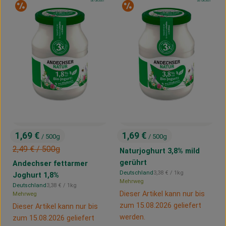
, Kontrollstelle:
, Kontrollstelle:
DE-ÖKO-001
DE-ÖKO-001
Sonderangebot
Sonderangebot
1,69 €
1,69 €
/ 500g
/ 500g
, Preis:
, Preis:
, Alter Preis:
2,49 €
/ 500g
Naturjoghurt 3,8% mild
gerührt
Andechser fettarmer
, Referenzpreis:
Deutschland
3,38 €
/ 1kg
Joghurt 1,8%
, Herkunft:
Mehrweg
, Referenzpreis:
Deutschland
3,38 €
/ 1kg
, Herkunft:
Dieser Artikel kann nur bis
Mehrweg
zum 15.08.2026 geliefert
Dieser Artikel kann nur bis
werden.
zum 15.08.2026 geliefert