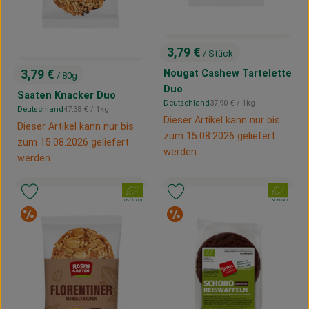
3,79 €
/ Stück
, Preis:
3,79 €
Nougat Cashew Tartelette
/ 80g
, Preis:
Duo
Saaten Knacker Duo
, Referenzpreis:
Deutschland
37,90 €
/ 1kg
, Herkunft:
, Referenzpreis:
Deutschland
47,38 €
/ 1kg
, Herkunft:
Dieser Artikel kann nur bis
Dieser Artikel kann nur bis
zum 15.08.2026 geliefert
zum 15.08.2026 geliefert
werden.
werden.
, Verband:
, Verband:
Produkt zu Favouriten hinzufügen
Produkt zu Favouriten hinzufügen
, Kontrollstelle:
, Kontrollstelle:
DE-ÖKO-001
NL-BIO-01
Sonderangebot
Sonderangebot