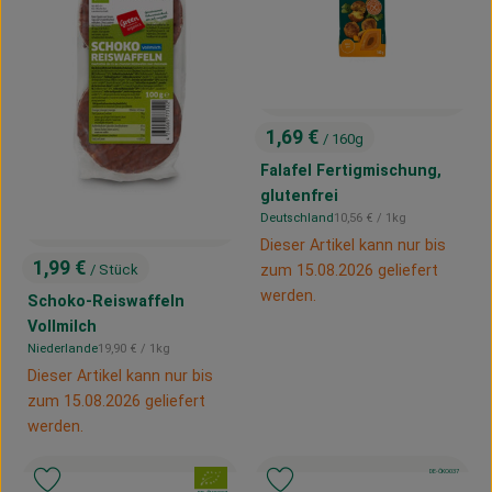
1,69 €
/ 160g
, Preis:
Falafel Fertigmischung,
glutenfrei
, Referenzpreis:
Deutschland
10,56 €
/ 1kg
, Herkunft:
Dieser Artikel kann nur bis
1,99 €
zum 15.08.2026 geliefert
/ Stück
, Preis:
werden.
Schoko-Reiswaffeln
Vollmilch
, Referenzpreis:
Niederlande
19,90 €
/ 1kg
, Herkunft:
Dieser Artikel kann nur bis
zum 15.08.2026 geliefert
werden.
, Kontrollstelle:
DE-ÖKO-037
, Verband:
, Verband:
Produkt zu Favouriten hinzufügen
Produkt zu Favouriten hinzufügen