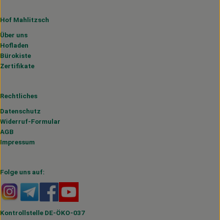
Hof Mahlitzsch
Über uns
Hofladen
Bürokiste
Zertifikate
Rechtliches
Datenschutz
Widerruf-Formular
AGB
Impressum
Folge uns auf:
Externer Link zu https://www.instagram.com/hofmahlitzs
Externer Link zu https://t.me/s/hofmahlitzsch
Externer Link zu https://www.facebook.com/H
Externer Link zu https://www.youtube.
Kontrollstelle DE-ÖKO-037