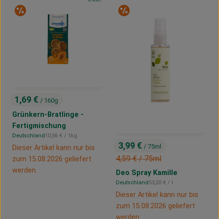
, Kontrollstelle:
DE-ÖKO-007
Sonderangebot
Sonderangebot
1,69 €
/ 160g
, Preis:
Grünkern-Bratlinge -
Fertigmischung
, Referenzpreis:
Deutschland
10,56 €
/ 1kg
, Herkunft:
3,99 €
/ 75ml
Dieser Artikel kann nur bis
, Preis:
, Alter Preis:
4,59 €
/ 75ml
zum 15.08.2026 geliefert
werden.
Deo Spray Kamille
, Referenzpreis:
Deutschland
53,20 €
/ l
, Herkunft:
Dieser Artikel kann nur bis
zum 15.08.2026 geliefert
werden.