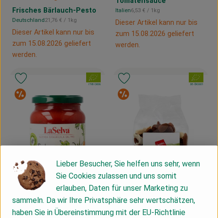
Tomatensauce
Frisches Bärlauch-Pesto
, Referenzpreis:
Italien
6,53 €
/ 1kg
, Herkunft:
, Referenzpreis:
Deutschland
21,76 €
/ 1kg
Dieser Artikel kann nur bis
, Herkunft:
Dieser Artikel kann nur bis
zum 15.08.2026 geliefert
zum 15.08.2026 geliefert
werden.
werden.
, Verband:
, Verband:
Produkt zu Favouriten hinzufügen
Produkt zu Favouriten hinzufügen
, Kontrollstelle:
, Kontrollstelle:
IT-BIO-006
DE-ÖKO-001
Sonderangebot
Sonderangebot
Lieber Besucher, Sie helfen uns sehr, wenn
Sie Cookies zulassen und uns somit
erlauben, Daten für unser Marketing zu
sammeln. Da wir Ihre Privatsphäre sehr wertschätzen,
haben Sie in Übereinstimmung mit der EU-Richtlinie