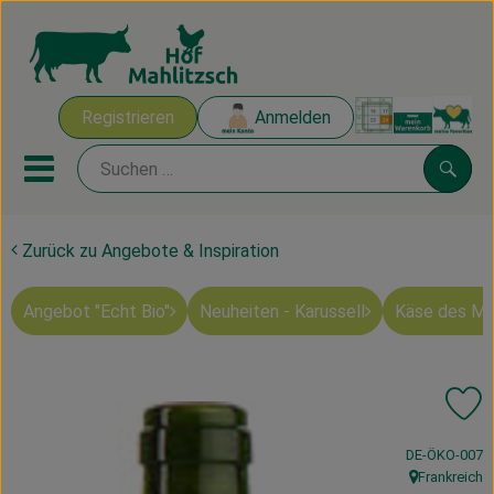
Warenk
Registrieren
Anmelden
Link
Mobiles Menu öffnen oder sch
Suche
Zurück zu Angebote & Inspiration
Ökokisten
Angebot "Echt Bio"
Neuheiten - Karussell
Käse des M
Mahlitzscher Produkte
Angebote & Inspiration
Pr
Ökokisten
, Kontrollstelle
DE-ÖKO-007
Obst & Gemüse
Frankreich
, Herkunft: