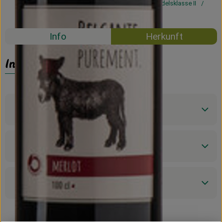
#57712
5,79 €
/ 1l
5,79 €
/ l
19% MwSt
Handelsklasse II
Mehrweg
Info
Herkunft
Info
Produktinformationen
Zutaten
Produktdatenblatt