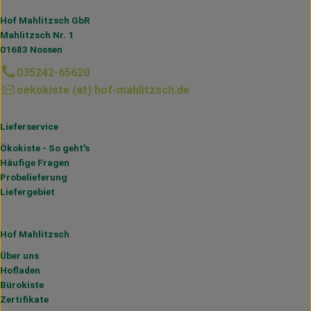
Hof Mahlitzsch GbR
Mahlitzsch Nr. 1
01683 Nossen
035242-65620
oekokiste (at) hof-mahlitzsch.de
Lieferservice
Ökokiste - So geht's
Häufige Fragen
Probelieferung
Liefergebiet
Hof Mahlitzsch
Über uns
Hofladen
Bürokiste
Zertifikate