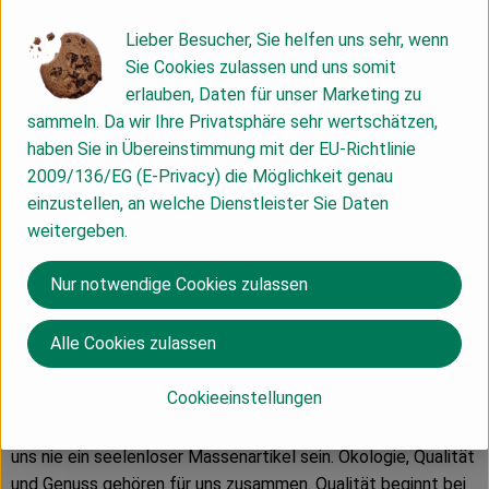
Herkunft
Lieber Besucher, Sie helfen uns sehr, wenn
Sie Cookies zulassen und uns somit
Hersteller: Albet i Noya - San Pau d´Ordal
erlauben, Daten für unser Marketing zu
sammeln. Da wir Ihre Privatsphäre sehr wertschätzen,
Frankreich
haben Sie in Übereinstimmung mit der EU-Richtlinie
2009/136/EG (E-Privacy) die Möglichkeit genau
einzustellen, an welche Dienstleister Sie Daten
weitergeben.
Nur notwendige Cookies zulassen
Peter Riegel Weinimport GmbH
Alle Cookies zulassen
D 78359 Orsingen
Unser Verständnis von Qualität
Wir sind leidenschaftliche
Cookieeinstellungen
Weinfreunde, haben Spaß am Genuss und sind überzeugt, mit
einem erhaltenswerten Kulturgut zu handeln. Wein wird für
uns nie ein seelenloser Massenartikel sein. Ökologie, Qualität
und Genuss gehören für uns zusammen. Qualität beginnt bei