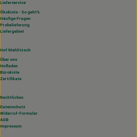
Lieferservice
Ökokiste - So geht's
Häufige Fragen
Probelieferung
Liefergebiet
Hof Mahlitzsch
Über uns
Hofladen
Bürokiste
Zertifikate
Rechtliches
Datenschutz
Widerruf-Formular
AGB
Impressum