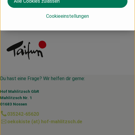
Alle Cookies zulassen
Deutschland
Cookieeinstellungen
Taifun
Du hast eine Frage? Wir helfen dir gerne:
Hof Mahlitzsch GbR
Mahlitzsch Nr. 1
01683 Nossen
035242-65620
oekokiste (at) hof-mahlitzsch.de