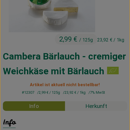
Kühltheke
Vorratskammer
Getränke
2,99 €
/ 125g
23,92 €
/ 1kg
Haus, Garten & Co.
Cambera Bärlauch - cremiger
Über uns
Weichkäse mit Bärlauch
Lieferservice
Artikel ist aktuell nicht bestellbar!
Neues vom Hof
#12307
2,99 €
/ 125g
23,92 €
/ 1kg
7% MwSt
Blog
Info
Herkunft
Info