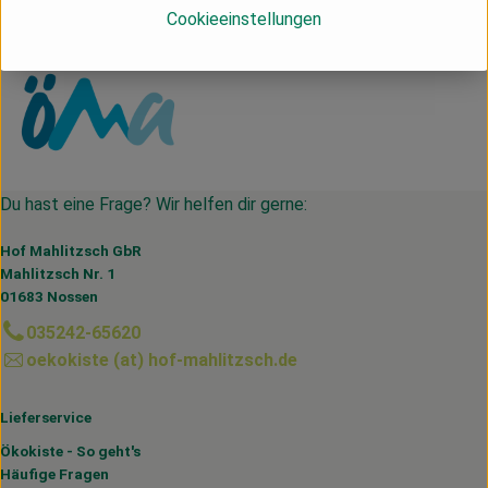
Cookieeinstellungen
ÖMA
Du hast eine Frage? Wir helfen dir gerne:
Hof Mahlitzsch GbR
Mahlitzsch Nr. 1
01683 Nossen
035242-65620
oekokiste (at) hof-mahlitzsch.de
Lieferservice
Ökokiste - So geht's
Häufige Fragen