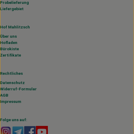
Probelieferung
Liefergebiet
Hof Mahlitzsch
Über uns
Hofladen
Bürokiste
Zertifikate
Rechtliches
Datenschutz
Widerruf-Formular
AGB
Impressum
Folge uns auf:
Externer Link zu https://www.instagram.com/hofmahlitzs
Externer Link zu https://t.me/s/hofmahlitzsch
Externer Link zu https://www.facebook.com/H
Externer Link zu https://www.youtube.