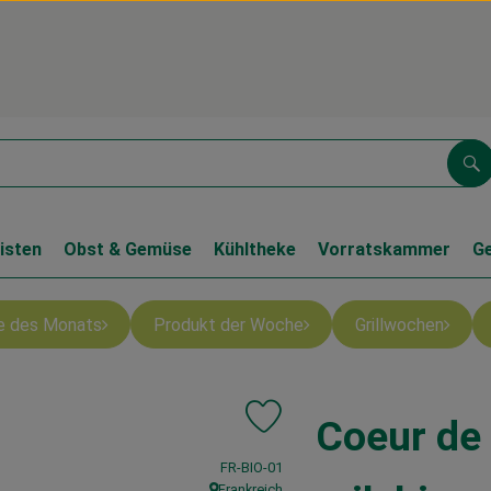
Su
isten
Obst & Gemüse
Kühltheke
Vorratskammer
G
e des Monats
Produkt der Woche
Grillwochen
Coeur de 
Produkt zu Favouriten hinzufügen
, Kontrollstelle:
FR-BIO-01
Frankreich