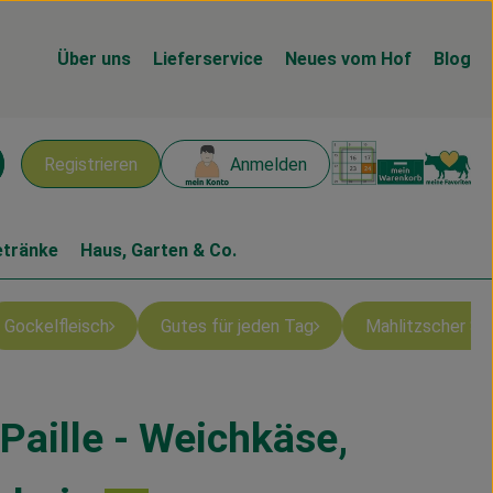
Über uns
Lieferservice
Neues vom Hof
Blog
Warenk
L
Registrieren
Anmelden
chen
etränke
Haus, Garten & Co.
Gockelfleisch
Gutes für jeden Tag
Mahlitzscher S
Paille - Weichkäse,