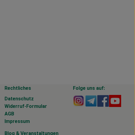
Rechtliches
Folge uns auf:
Externer Link zu https
Externer Link zu 
Externer Li
Extern
Datenschutz
Widerruf-Formular
AGB
Impressum
Blog
&
Veranstaltungen