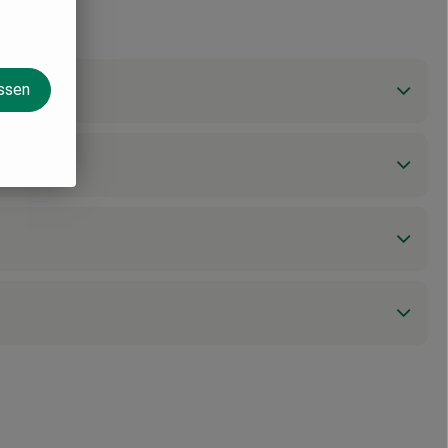
assen