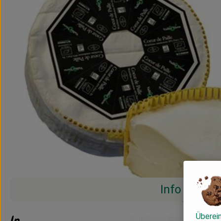
Info
Überei
Info