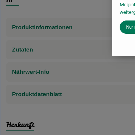
Möglich
weiter
Nur
Produktinformationen
Zutaten
Nährwert-Info
Produktdatenblatt
Herkunft