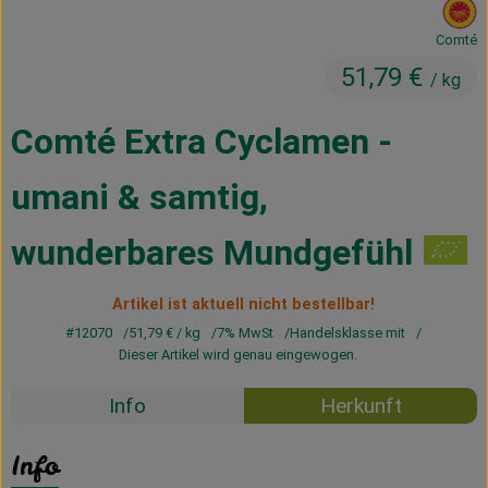
, 
Kühltheke
Comté
Vorratskammer
51,79 €
/ kg
Getränke
Comté Extra Cyclamen -
Haus, Garten & Co.
umani & samtig,
wunderbares Mundgefühl
Über uns
Lieferservice
Artikel ist aktuell nicht bestellbar!
#12070
51,79 €
/ kg
7% MwSt
Handelsklasse mit
Neues vom Hof
Dieser Artikel wird genau eingewogen.
Blog
Info
Herkunft
Info