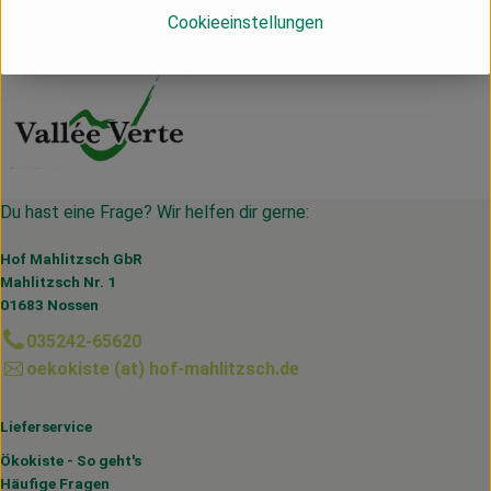
Cookieeinstellungen
Vallée Verte
Du hast eine Frage? Wir helfen dir gerne:
Hof Mahlitzsch GbR
Mahlitzsch Nr. 1
01683 Nossen
035242-65620
oekokiste (at) hof-mahlitzsch.de
Lieferservice
Ökokiste - So geht's
Häufige Fragen