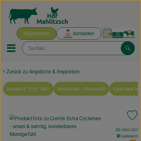
Warenk
Registrieren
Anmelden
Link
Mobiles Menu öffnen oder sch
Suche
Zurück zu Angebote & Inspiration
Ökokisten
Angebot "Echt Bio"
Neuheiten - Karussell
Käse des M
Mahlitzscher Produkte
Angebote & Inspiration
Pr
Ökokisten
, Kontrollstelle
DE-ÖKO-037
Obst & Gemüse
Frankreich
, Herkunft: