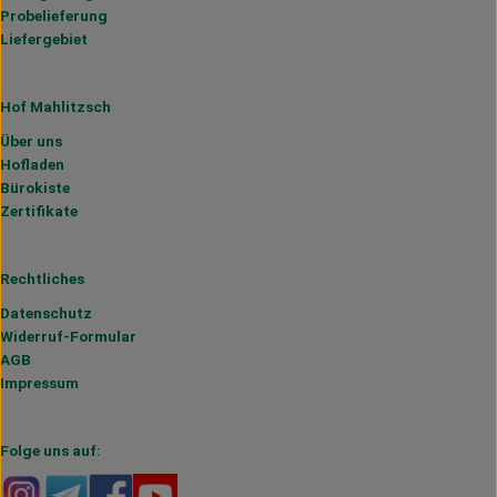
Probelieferung
Liefergebiet
Hof Mahlitzsch
Über uns
Hofladen
Bürokiste
Zertifikate
Rechtliches
Datenschutz
Widerruf-Formular
AGB
Impressum
Folge uns auf:
Externer Link zu https://www.instagram.com/hofmahlitzs
Externer Link zu https://t.me/s/hofmahlitzsch
Externer Link zu https://www.facebook.com/H
Externer Link zu https://www.youtube.