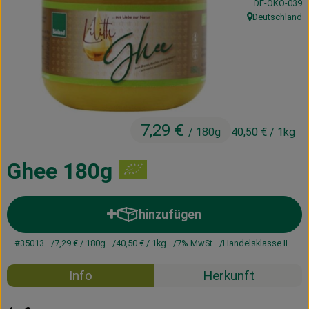
, Kontrollstelle
DE-ÖKO-039
Kühltheke
Deutschland
, Herkunft:
Vorratskammer
Getränke
Haus, Garten & Co.
7,29 €
/ 180g
40,50 €
/ 1kg
Über uns
Ghee 180g
Lieferservice
hinzufügen
Neues vom Hof
Produkt zum Warenkorb hinzuf
#35013
7,29 €
/ 180g
40,50 €
/ 1kg
7% MwSt
Handelsklasse II
Blog
Info
Herkunft