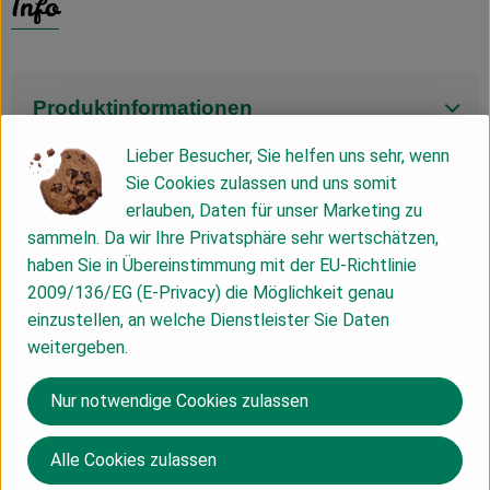
Info
Produktinformationen
Lieber Besucher, Sie helfen uns sehr, wenn
Sie Cookies zulassen und uns somit
Zutaten
erlauben, Daten für unser Marketing zu
sammeln. Da wir Ihre Privatsphäre sehr wertschätzen,
haben Sie in Übereinstimmung mit der EU-Richtlinie
Nährwert-Info
2009/136/EG (E-Privacy) die Möglichkeit genau
einzustellen, an welche Dienstleister Sie Daten
weitergeben.
Produktdatenblatt
Nur notwendige Cookies zulassen
Herkunft
Alle Cookies zulassen