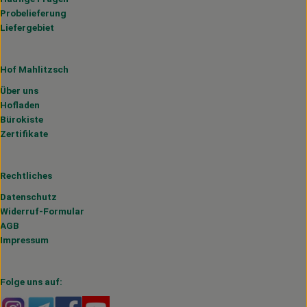
Probelieferung
Liefergebiet
Hof Mahlitzsch
Über uns
Hofladen
Bürokiste
Zertifikate
Rechtliches
Datenschutz
Widerruf-Formular
AGB
Impressum
Folge uns auf:
Externer Link zu https://www.instagram.com/hofmahlitzs
Externer Link zu https://t.me/s/hofmahlitzsch
Externer Link zu https://www.facebook.com/H
Externer Link zu https://www.youtube.