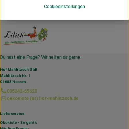
Cookieeinstellungen
Deutschland
Lilith
Du hast eine Frage? Wir helfen dir gerne:
Hof Mahlitzsch GbR
Mahlitzsch Nr. 1
01683 Nossen
035242-65620
oekokiste (at) hof-mahlitzsch.de
Lieferservice
Ökokiste - So geht's
Häufige Fragen