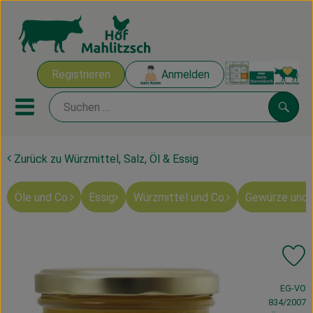
Warenk
Registrieren
Anmelden
Link
Mobiles Menu öffnen oder sch
Suche
Zurück zu Würzmittel, Salz, Öl & Essig
Ökokisten
Öle und Co.
Essig
Würzmittel und Co.
Gewürze und 
Mahlitzscher Produkte
Angebote & Inspiration
Pr
Ökokisten
, Verband:
EG-VO
Obst & Gemüse
834/2007