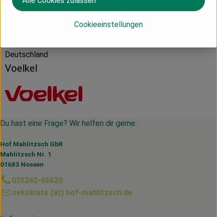
Alle Cookies zulassen
Cookieeinstellungen
Herkunft
Deutschland
Voelkel
Du hast eine Frage? Wir helfen dir gerne:
Hof Mahlitzsch GbR
Mahlitzsch Nr. 1
01683 Nossen
035242-65620
oekokiste (at) hof-mahlitzsch.de