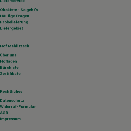
Lieferservice
Ökokiste - So geht's
Häufige Fragen
Probelieferung
Liefergebiet
Hof Mahlitzsch
Über uns
Hofladen
Bürokiste
Zertifikate
Rechtliches
Datenschutz
Widerruf-Formular
AGB
Impressum