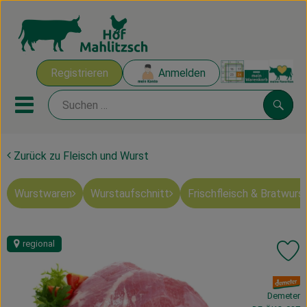
Warenk
Registrieren
Anmelden
Link
Mobiles Menu öffnen oder sch
Suche
Zurück zu Fleisch und Wurst
Ökokisten
Wurstwaren
Wurstaufschnitt
Frischfleisch & Bratwurs
Mahlitzscher Produkte
Angebote & Inspiration
regional
Pr
Ökokisten
, Verband:
Obst & Gemüse
Demeter