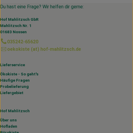
Du hast eine Frage? Wir helfen dir gerne:
Hof Mahlitzsch GbR
Mahlitzsch Nr. 1
01683 Nossen
035242-65620
oekokiste (at) hof-mahlitzsch.de
Lieferservice
Ökokiste - So geht's
Häufige Fragen
Probelieferung
Liefergebiet
Hof Mahlitzsch
Über uns
Hofladen
Bürokiste