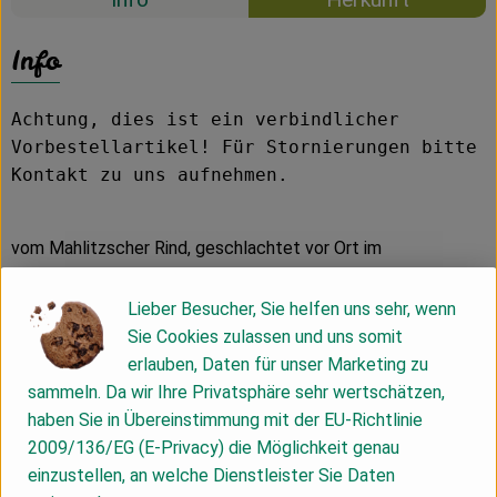
Info
Achtung, dies ist ein verbindlicher
Vorbestellartikel! Für Stornierungen bitte
Kontakt zu uns aufnehmen.
vom Mahlitzscher Rind, geschlachtet vor Ort im
Schlachtmobil der Initiative
Lieber Besucher, Sie helfen uns sehr, wenn
MHD 11.07.2026
Sie Cookies zulassen und uns somit
erlauben, Daten für unser Marketing zu
Unser Demeter-Rindfleisch stammt ausschließlich von
sammeln. Da wir Ihre Privatsphäre sehr wertschätzen,
Tieren unserer Herde. Wir halten Simmentaler Kühe, eine
haben Sie in Übereinstimmung mit der EU-Richtlinie
Zweinutzungsrasse, die nicht nur Milch gibt, sondern auch
2009/136/EG (E-Privacy) die Möglichkeit genau
entsprechend Fleisch ansetzt.
einzustellen, an welche Dienstleister Sie Daten
Rindfleisch aus Mahlitzsch ist ein Naturprodukt, denn keine