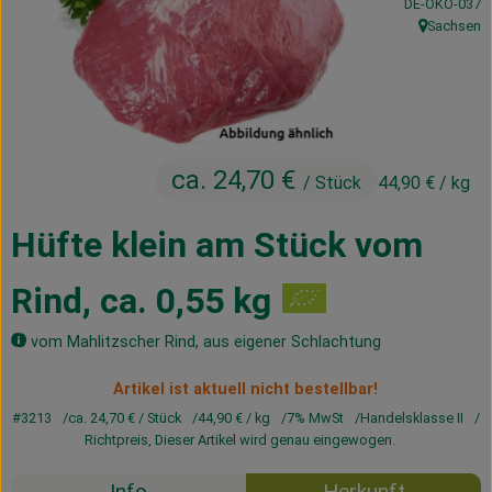
, Kontrollstelle
DE-ÖKO-037
Kühltheke
Sachsen
, Herkunft:
Vorratskammer
Getränke
Haus, Garten & Co.
ca. 24,70 €
/ Stück
44,90 €
/ kg
Hüfte klein am Stück vom
Über uns
Rind, ca. 0,55 kg
Lieferservice
Neues vom Hof
vom Mahlitzscher Rind, aus eigener Schlachtung
Artikel ist aktuell nicht bestellbar!
Blog
#3213
ca. 24,70 €
/ Stück
44,90 €
/ kg
7% MwSt
Handelsklasse II
Richtpreis,
Dieser Artikel wird genau eingewogen.
Info
Herkunft