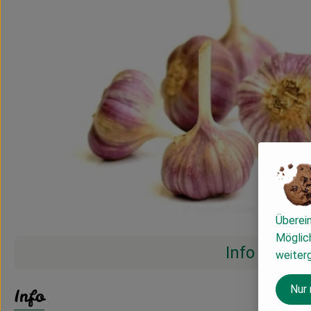
Überei
Möglich
Info
weiter
Nur
Info