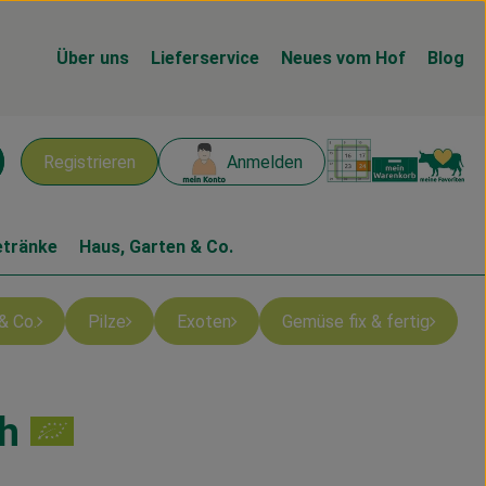
Über uns
Lieferservice
Neues vom Hof
Blog
Warenk
L
Registrieren
Anmelden
chen
etränke
Haus, Garten & Co.
& Co.
Pilze
Exoten
Gemüse fix & fertig
h
n