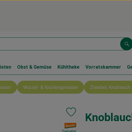
Su
isten
Obst & Gemüse
Kühltheke
Vorratskammer
G
müse
Wurzel- & Knollengemüse
Zwiebel, Knoblauch 
Knoblauc
Produkt zu Favouriten hinzufüge
, Verband:
Demeter