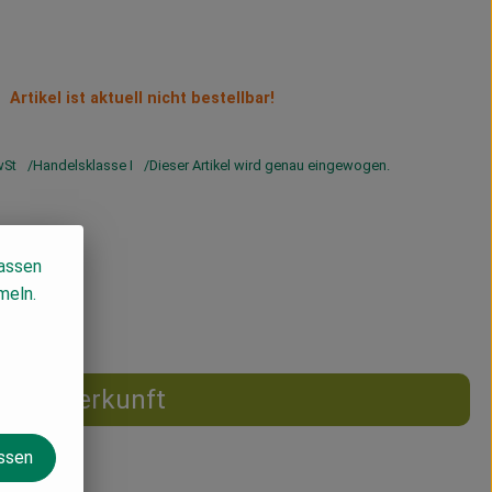
Artikel ist aktuell nicht bestellbar!
wSt
Handelsklasse I
Dieser Artikel wird genau eingewogen.
lassen
meln.
Herkunft
assen