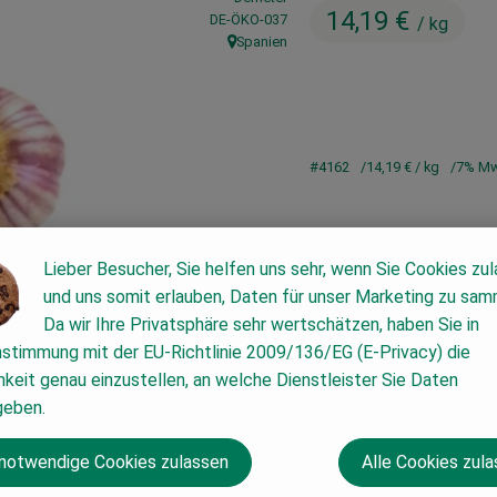
14,19 €
, Kontrollstelle:
DE-ÖKO-037
/ kg
Spanien
, Herkunft:
#4162
14,19 €
/ kg
7% M
Lieber Besucher, Sie helfen uns sehr, wenn Sie Cookies zu
und uns somit erlauben, Daten für unser Marketing zu sam
Da wir Ihre Privatsphäre sehr wertschätzen, haben Sie in
nstimmung mit der EU-Richtlinie 2009/136/EG (E-Privacy) die
keit genau einzustellen, an welche Dienstleister Sie Daten
geben.
 notwendige Cookies zulassen
Alle Cookies zul