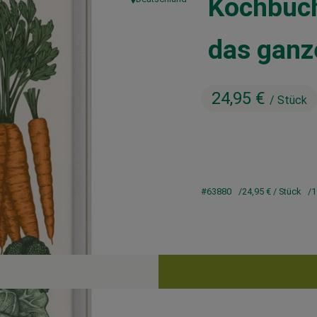
Kochbuch
, Herkunft:
das ganz
24,95 €
/ Stück
#63880
24,95 €
/ Stück
1