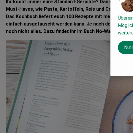
Ihr kocht immer eure Standard-Gerichte? Dann bringt u
Must-Haves, wie Pasta, Kartoffeln, Reis und Co jedes M
Das Kochbuch liefert euch 100 Rezepte mit mehr als 300
Überei
einfach ausgetauscht werden kann. Je nach dem, welche V
Möglich
noch nicht alles. Dazu findet ihr im Buch No-Waste-Tipps u
weiter
Nur