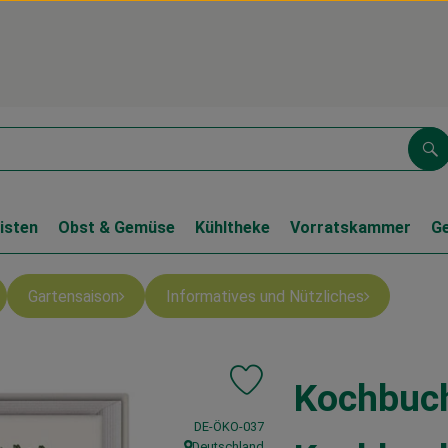
Su
isten
Obst & Gemüse
Kühltheke
Vorratskammer
G
Gartensaison
Informatives und Nützliches
Kochbuch
Produkt zu Favouriten hinzufüge
, Kontrollstelle:
DE-ÖKO-037
Deutschland