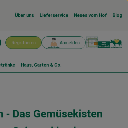
Über uns
Lieferservice
Neues vom Hof
Blog
Warenk
L
Registrieren
Anmelden
chen
etränke
Haus, Garten & Co.
 - Das Gemüsekisten
n