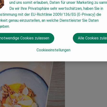
nser neues Kochbuch Schwung in eure Küche. Das Kochbuch 
und uns somit erlauben, Daten für unser Marketing zu sam
al wieder neu. Mit passenden Früchten, Kräutern und Gewürz
Da wir Ihre Privatsphäre sehr wertschätzen, haben Sie in
 praktischen Varianten. Wie das geht? – Zu jedem Rezept g
nstimmung mit der EU-Richtlinie 2009/136/EG (E-Privacy) die
orräte ihr Zuhause habt. So entstehen viele Möglichkeiten
keit genau einzustellen, an welche Dienstleister Sie Daten
nd viele Einblicke in unser Erntejahr.
geben.
 notwendige Cookies zulassen
Alle Cookies zul
Cookieeinstellungen