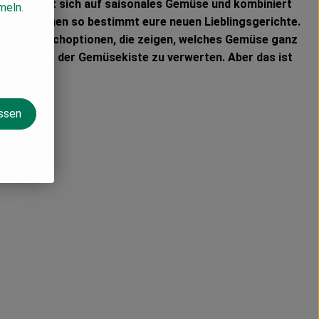
fokussiert sich auf saisonales Gemüse und kombiniert
meln.
en entstehen so bestimmt eure neuen Lieblingsgerichte.
ibt es Tauschoptionen, die zeigen, welches Gemüse ganz
, alles aus der Gemüsekiste zu verwerten. Aber das ist
assen