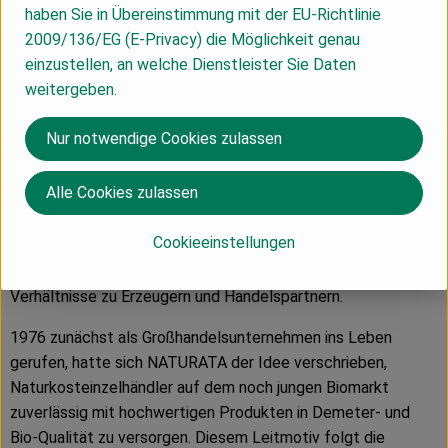
haben Sie in Übereinstimmung mit der EU-Richtlinie
Als führender Anbieter von biologischen und bio-
2009/136/EG (E-Privacy) die Möglichkeit genau
dynamischen Lebensmitteln zeichnet sich die NATURATA AG
einzustellen, an welche Dienstleister Sie Daten
durch beste Qualität, Nachhaltigkeit und einzigartigen
weitergeben.
Geschmack aus. Die Marke macht dabei den extra Schritt,
um Verbrauchern mehr als Standard Bio zu garantieren. Die
Nur notwendige Cookies zulassen
rund 300 Premium-Produkte enthalten daher ausschließlich
natürliche, biologische Zutaten und werden besonders
Alle Cookies zulassen
schonend weiterverarbeitet. Über 50 Prozent der
produzierten Produkte haben zudem Demeter-Qualität.
Cookieeinstellungen
Ebenfalls wichtig sind dem Unternehmen reduzierte
Verpackungsmaterialien sowie besondere, langlebige
Verhältnisse zu Erzeugern und Handelspartnern.
1976 zunächst als Großhandelsunternehmen ins Leben
gerufen, hatte sich NATURATA der Idee verschrieben,
Naturkosteinzelhändler auf dem noch jungen Biomarkt
zuverlässig mit hochwertigen Produkten in Demeter- und
Bio-Qualität zu versorgen. Diesem Leitmotiv folgt die