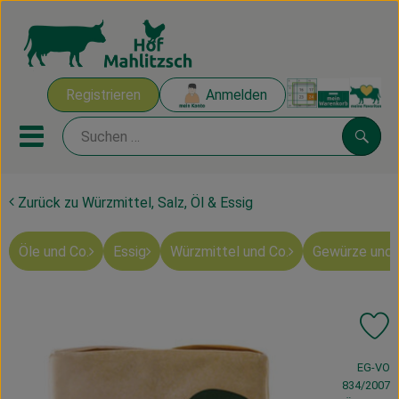
Warenk
Registrieren
Anmelden
Link
Mobiles Menu öffnen oder sch
Suche
Zurück zu Würzmittel, Salz, Öl & Essig
Ökokisten
Öle und Co.
Essig
Würzmittel und Co.
Gewürze und 
Mahlitzscher Produkte
Angebote & Inspiration
Pr
Ökokisten
, Verband:
EG-VO
Obst & Gemüse
834/2007