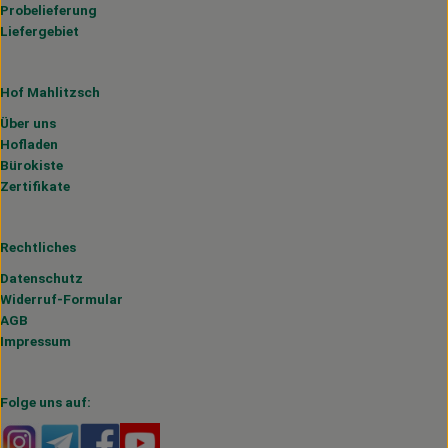
Probelieferung
Liefergebiet
Hof Mahlitzsch
Über uns
Hofladen
Bürokiste
Zertifikate
Rechtliches
Datenschutz
Widerruf-Formular
AGB
Impressum
Folge uns auf:
Externer Link zu https://www.instagram.com/hofmahlitzs
Externer Link zu https://t.me/s/hofmahlitzsch
Externer Link zu https://www.facebook.com/H
Externer Link zu https://www.youtube.