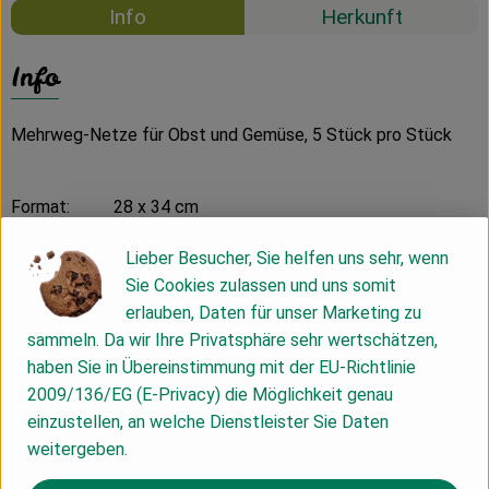
Info
Herkunft
Info
Mehrweg-Netze für Obst und Gemüse, 5 Stück pro Stück
Format: 28 x 34 cm
Farbe: grün
Lieber Besucher, Sie helfen uns sehr, wenn
Ausführung: Polyester, lebensmittelecht, mit praktischen
Sie Cookies zulassen und uns somit
Zugband, bei 30 Grad bis zu 700 Mal waschbar
erlauben, Daten für unser Marketing zu
sammeln. Da wir Ihre Privatsphäre sehr wertschätzen,
Produktinformationen
haben Sie in Übereinstimmung mit der EU-Richtlinie
2009/136/EG (E-Privacy) die Möglichkeit genau
einzustellen, an welche Dienstleister Sie Daten
weitergeben.
Herkunft