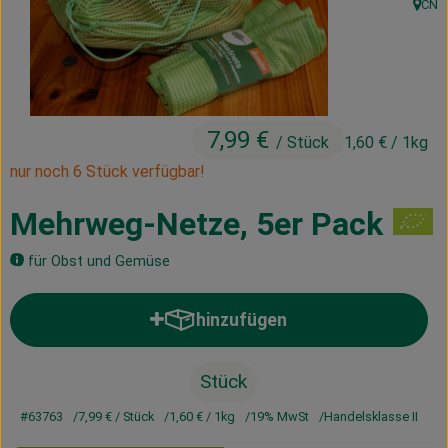
CN
, Herk
Kühltheke
Vorratskammer
Getränke
7,99 €
/ Stück
1,60 €
/ 1kg
Haus, Garten & Co.
nur noch 6 Stück verfügbar!
Mehrweg-Netze, 5er Pack
Über uns
für Obst und Gemüse
Lieferservice
Neues vom Hof
hinzufügen
Produkt zum Warenkorb hinzufü
Blog
Stück
#63763
7,99 €
/ Stück
1,60 €
/ 1kg
19% MwSt
Handelsklasse II