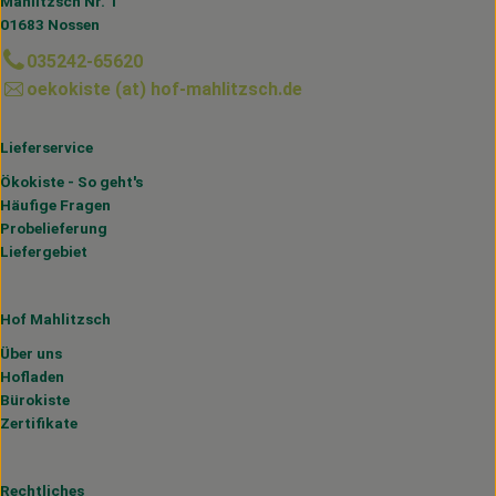
Mahlitzsch Nr. 1
01683 Nossen
035242-65620
oekokiste (at) hof-mahlitzsch.de
Lieferservice
Ökokiste - So geht's
Häufige Fragen
Probelieferung
Liefergebiet
Hof Mahlitzsch
Über uns
Hofladen
Bürokiste
Zertifikate
Rechtliches