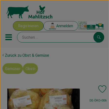
Warenk
Registrieren
Anmelden
Link
Mobiles Menu öffnen oder sch
Suche
Zurück zu Obst & Gemüse
Ökokisten
Gemüse
Obst
Mahlitzscher Produkte
Angebote & Inspiration
Pr
Ökokisten
, Kontrollstelle
DE-ÖKO-006
Obst & Gemüse