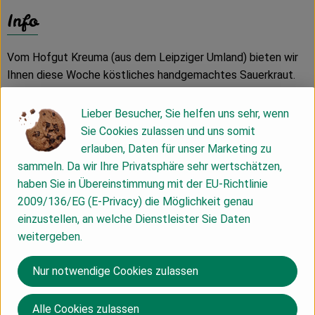
Info
Vom Hofgut Kreuma (aus dem Leipziger Umland) bieten wir
Ihnen diese Woche köstliches handgemachtes Sauerkraut.
Sie erhalten es in einer Tüte zu 500g verpackt.
Lieber Besucher, Sie helfen uns sehr, wenn
Sie Cookies zulassen und uns somit
Zutaten: Weißkraut, Möhren, Salz, Dill, Salz
erlauben, Daten für unser Marketing zu
sammeln. Da wir Ihre Privatsphäre sehr wertschätzen,
Das Sauerkraut ist ein frisches Produkt.
haben Sie in Übereinstimmung mit der EU-Richtlinie
Unser Tipp: Essen Sie das Sauerkraut klassisch zu Bratwurst
2009/136/EG (E-Privacy) die Möglichkeit genau
und Kartoffeln. Auch im Auflauf mit Käse überbacken ist es
einzustellen, an welche Dienstleister Sie Daten
ein Genuss. Natürlich können Sie es auch roh verzehren. Dazu
weitergeben.
mit etwas Öl und Essig anmachen, bei Bedarf noch Zwiebeln
hinzufügen.
Nur notwendige Cookies zulassen
Lagerung: Am besten im Gemüsefach des Kühlschranks
Alle Cookies zulassen
lagern und nach Anbruch bald verbrauchen.