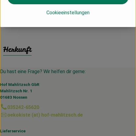
Cookieeinstellungen
Produktinformationen
Herkunft
Du hast eine Frage? Wir helfen dir gerne:
Hof Mahlitzsch GbR
Mahlitzsch Nr. 1
01683 Nossen
035242-65620
oekokiste (at) hof-mahlitzsch.de
Lieferservice