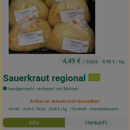
Kühltheke
Vorratskammer
Getränke
Haus, Garten & Co.
4,49 €
/ Stück
8,98 €
/ kg
Über uns
Sauerkraut regional
Lieferservice
handgemacht, verfeinert mit Möhren
Neues vom Hof
Artikel ist aktuell nicht bestellbar!
Blog
#4184
4,49 €
/ Stück
8,98 €
/ kg
7% MwSt
Handelsklasse II
Info
Herkunft