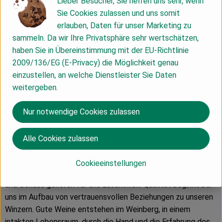
Lieber Besucher, Sie helfen uns sehr, wenn
Hersteller: Albet i Noya - San Pau d´Ordal
Sie Cookies zulassen und uns somit
erlauben, Daten für unser Marketing zu
Italien
sammeln. Da wir Ihre Privatsphäre sehr wertschätzen,
haben Sie in Übereinstimmung mit der EU-Richtlinie
2009/136/EG (E-Privacy) die Möglichkeit genau
einzustellen, an welche Dienstleister Sie Daten
weitergeben.
Peter Riegel Weinimport GmbH
Nur notwendige Cookies zulassen
D 78359 Orsingen
Unser Verständnis von Qualität
Wir sind leidenschaftliche
Alle Cookies zulassen
Weinfreunde, haben Spaß am Genuss und sind überzeugt, mit
einem erhaltenswerten Kulturgut zu handeln. Wein wird für
Cookieeinstellungen
uns nie ein seelenloser Massenartikel sein. Ökologie, Qualität
und Genuss gehören für uns zusammen. Qualität beginnt bei
uns im Aufbau von vertrauensvollen Beziehungen zu unseren
Winzern. Gute Weine entstehen im Weinberg, in einem
intakten Lebensraum, durch die Hand und die Erfahrung des