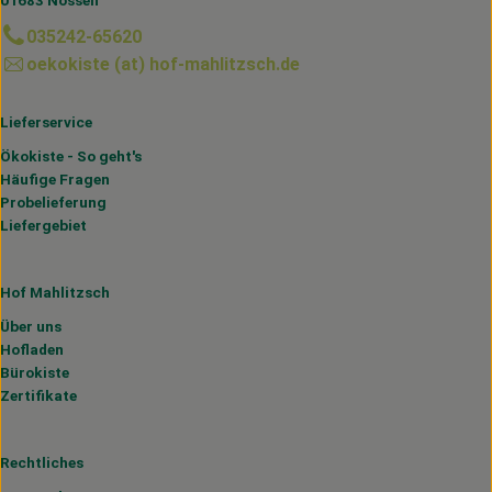
01683 Nossen
035242-65620
oekokiste (at) hof-mahlitzsch.de
Lieferservice
Ökokiste - So geht's
Häufige Fragen
Probelieferung
Liefergebiet
Hof Mahlitzsch
Über uns
Hofladen
Bürokiste
Zertifikate
Rechtliches