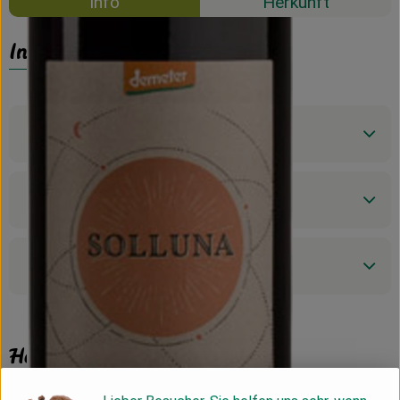
Info
Herkunft
Info
Produktinformationen
Zutaten
Produktdatenblatt
Herkunft