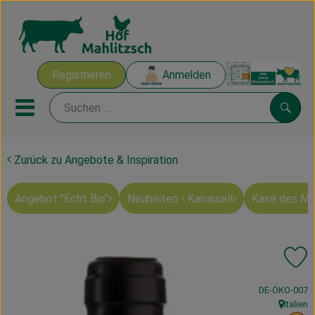
Warenk
Registrieren
Anmelden
Link
Mobiles Menu öffnen oder sch
Suche
Zurück zu Angebote & Inspiration
Ökokisten
Angebot "Echt Bio"
Neuheiten - Karussell
Käse des M
Mahlitzscher Produkte
Angebote & Inspiration
Pr
Ökokisten
, Kontrollstelle
DE-ÖKO-007
Obst & Gemüse
Italien
, Herkunft