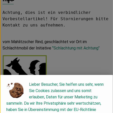
Achtung, dies ist ein verbindlicher
Vorbestellartikel! Für Stornierungen bitte
Kontakt zu uns aufnehmen.
vom Mahlitzscher Rind, geschlachtet vor Ort im
Schlachtmobil der Initiative
"Schlachtung mit Achtung"
Lieber Besucher, Sie helfen uns sehr, wenn
Sie Cookies zulassen und uns somit
erlauben, Daten für unser Marketing zu
MHD: 11.07.2026
sammeln. Da wir Ihre Privatsphäre sehr wertschätzen,
haben Sie in Übereinstimmung mit der EU-Richtlinie
Unser Demeter-Rindfleisch stammt ausschließlich von