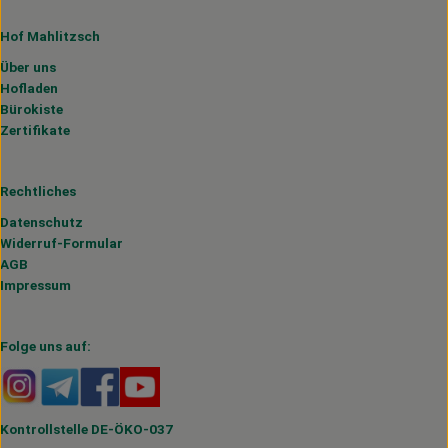
Hof Mahlitzsch
Über uns
Hofladen
Bürokiste
Zertifikate
Rechtliches
Datenschutz
Widerruf-Formular
AGB
Impressum
Folge uns auf:
Externer Link zu https://www.instagram.com/hofmahlitzs
Externer Link zu https://t.me/s/hofmahlitzsch
Externer Link zu https://www.facebook.com/H
Externer Link zu https://www.youtube.
Kontrollstelle DE-ÖKO-037