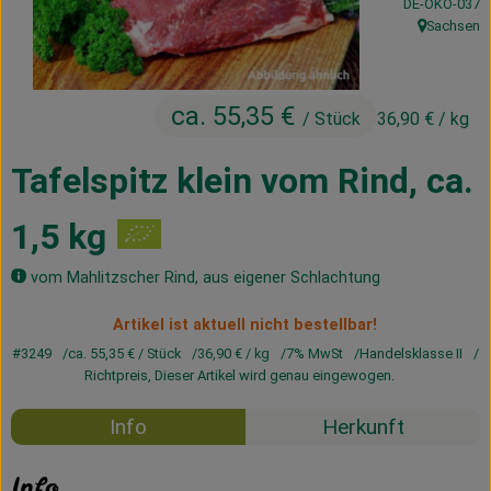
, Kontrollstelle
DE-ÖKO-037
Kühltheke
Sachsen
, Herkunft:
Vorratskammer
ca. 55,35 €
Getränke
/ Stück
36,90 €
/ kg
Haus, Garten & Co.
Tafelspitz klein vom Rind, ca.
1,5 kg
Über uns
vom Mahlitzscher Rind, aus eigener Schlachtung
Lieferservice
Artikel ist aktuell nicht bestellbar!
Neues vom Hof
#3249
ca. 55,35 €
/ Stück
36,90 €
/ kg
7% MwSt
Handelsklasse II
Richtpreis,
Dieser Artikel wird genau eingewogen.
Blog
Info
Herkunft
Info