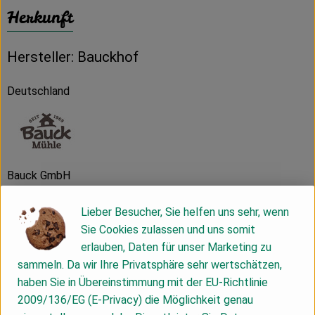
Herkunft
Hersteller: Bauckhof
Deutschland
Bauck GmbH
D 29571 Rosche
Lieber Besucher, Sie helfen uns sehr, wenn
Die Bauck GmbH wurde 1969 gegründet, um Bio- und
Sie Cookies zulassen und uns somit
Demeter-Erzeugnisse der Region zu vermarkten. Noch heute
erlauben, Daten für unser Marketing zu
ist die Förderung der biologisch-dynamischen
sammeln. Da wir Ihre Privatsphäre sehr wertschätzen,
Landwirtschaft eines der wichtigsten Ziele des
haben Sie in Übereinstimmung mit der EU-Richtlinie
Naturkostherstellers.
2009/136/EG (E-Privacy) die Möglichkeit genau