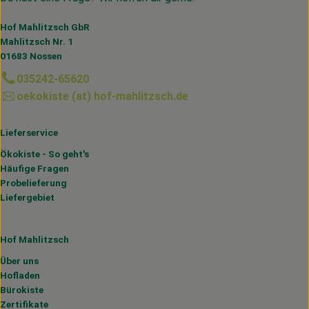
Hof Mahlitzsch GbR
Mahlitzsch Nr. 1
01683 Nossen
035242-65620
oekokiste (at) hof-mahlitzsch.de
Lieferservice
Ökokiste - So geht's
Häufige Fragen
Probelieferung
Liefergebiet
Hof Mahlitzsch
Über uns
Hofladen
Bürokiste
Zertifikate