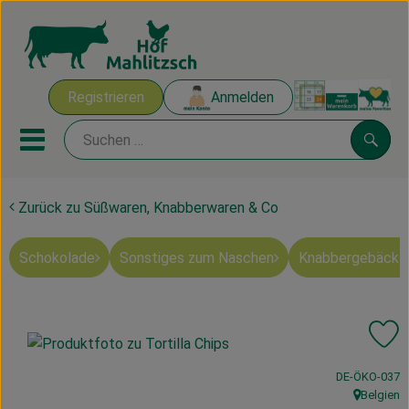
Warenk
Registrieren
Anmelden
Link
Mobiles Menu öffnen oder sch
Suche
Zurück zu Süßwaren, Knabberwaren & Co
Ökokisten
Schokolade
Sonstiges zum Naschen
Knabbergebäck 
Mahlitzscher Produkte
Angebote & Inspiration
Pr
Ökokisten
, Kontrollstelle
DE-ÖKO-037
Obst & Gemüse
Belgien
, Herkunft: