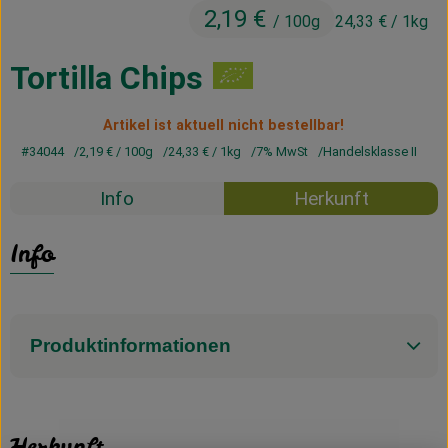
2,19 €
Kühltheke
/ 100g
24,33 €
/ 1kg
Vorratskammer
Tortilla Chips
Getränke
Artikel ist aktuell nicht bestellbar!
Haus, Garten & Co.
#34044
2,19 €
/ 100g
24,33 €
/ 1kg
7% MwSt
Handelsklasse II
Info
Herkunft
Über uns
Info
Lieferservice
Neues vom Hof
Produktinformationen
Blog
Herkunft