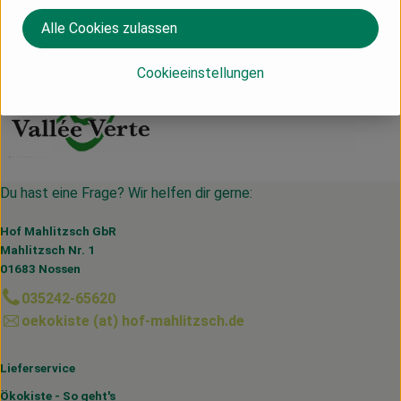
Schweiz
Alle Cookies zulassen
Vallée Verte
Cookieeinstellungen
Du hast eine Frage? Wir helfen dir gerne:
Hof Mahlitzsch GbR
Mahlitzsch Nr. 1
01683 Nossen
035242-65620
oekokiste (at) hof-mahlitzsch.de
Lieferservice
Ökokiste - So geht's