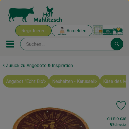
Warenk
Registrieren
Anmelden
Link
Mobiles Menu öffnen oder sch
Suche
Zurück zu Angebote & Inspiration
Ökokisten
Angebot "Echt Bio"
Neuheiten - Karussell
Käse des M
Mahlitzscher Produkte
Angebote & Inspiration
Pr
Ökokisten
, Kontrollstell
CH-BIO-038
Obst & Gemüse
Schweiz
, Herkunft: