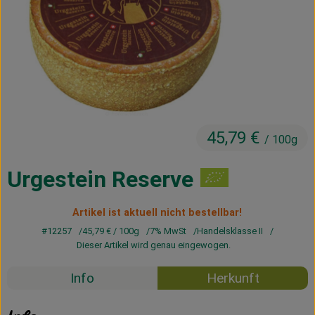
Kühltheke
Vorratskammer
Getränke
Haus, Garten & Co.
45,79 €
/ 100g
Über uns
Urgestein Reserve
Lieferservice
Artikel ist aktuell nicht bestellbar!
Neues vom Hof
#12257
45,79 €
/ 100g
7% MwSt
Handelsklasse II
Dieser Artikel wird genau eingewogen.
Blog
Info
Herkunft