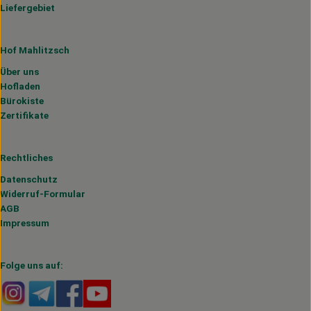
Liefergebiet
Hof Mahlitzsch
Über uns
Hofladen
Bürokiste
Zertifikate
Rechtliches
Datenschutz
Widerruf-Formular
AGB
Impressum
Folge uns auf:
Externer Link zu https://www.instagram.com/hofmahlitzs
Externer Link zu https://t.me/s/hofmahlitzsch
Externer Link zu https://www.facebook.com/H
Externer Link zu https://www.youtube.