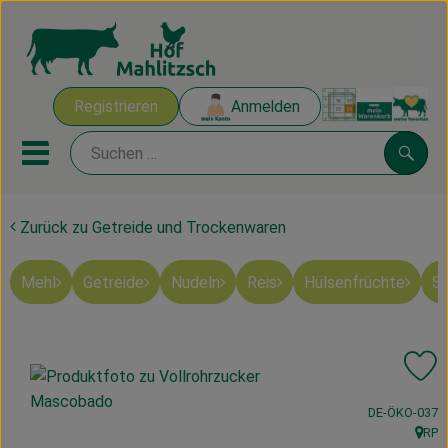
Warenk
Registrieren
Anmelden
Link
Mobiles Menu öffnen oder sch
Suche
Zurück zu Getreide und Trockenwaren
Ökokisten
Mehl
Getreide
Nudeln
Reis
Hülsenfrüchte
Sü
Mahlitzscher Produkte
Angebote & Inspiration
Pr
Ökokisten
, Kontrollstelle
DE-ÖKO-037
Obst & Gemüse
RP
, Herk