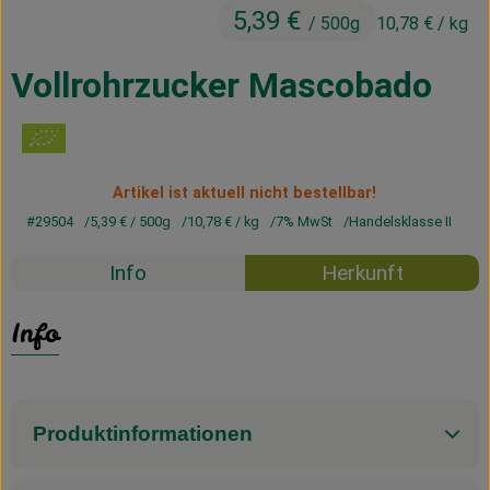
5,39 €
Kühltheke
/ 500g
10,78 €
/ kg
Vorratskammer
Vollrohrzucker Mascobado
Getränke
Haus, Garten & Co.
Artikel ist aktuell nicht bestellbar!
#29504
5,39 €
/ 500g
10,78 €
/ kg
7% MwSt
Handelsklasse II
Über uns
Info
Herkunft
Lieferservice
Info
Neues vom Hof
Blog
Produktinformationen