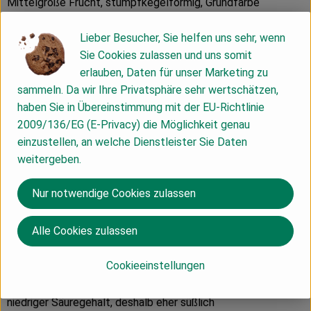
Mittelgroße Frucht, stumpfkegelförmig, Grundfarbe
goldgelb, mit bis zu ¾ orangeroter Deckfarbe leuchtend rot,
Schale etwas rau
Lieber Besucher, Sie helfen uns sehr, wenn
Geschmack: Süßlich-säuerlich, aromatisch und fruchtig mit
Sie Cookies zulassen und uns somit
zunehmender Lagerung süßer werdend
erlauben, Daten für unser Marketing zu
sammeln. Da wir Ihre Privatsphäre sehr wertschätzen,
haben Sie in Übereinstimmung mit der EU-Richtlinie
Elstar – Leicht säuerlich
2009/136/EG (E-Privacy) die Möglichkeit genau
Mittelgroßer, gleichmäßig kugeliger Apfel mit bis zu 2/3
einzustellen, an welche Dienstleister Sie Daten
oranger, bis kräftig roter Deckfarbe
weitergeben.
Geschmack : Saftiges, feinzelliges Fleisch sehr aromatisch,
kräftig, süß-säuerlich
Nur notwendige Cookies zulassen
Alle Cookies zulassen
Gala – Mild
Kleine bis mittelgroße, rundliche Früchte, leuchtend rote
Cookieeinstellungen
Deckfarbe, je nach Typ verwaschen bis gestreift.
Geschmack: Festfleischig und saftig, süß aromatisch
niedriger Säuregehalt, deshalb eher süßlich