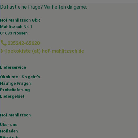
Du hast eine Frage? Wir helfen dir gerne:
Hof Mahlitzsch GbR
Mahlitzsch Nr. 1
01683 Nossen
035242-65620
oekokiste (at) hof-mahlitzsch.de
Lieferservice
Ökokiste - So geht's
Häufige Fragen
Probelieferung
Liefergebiet
Hof Mahlitzsch
Über uns
Hofladen
Bürokiste