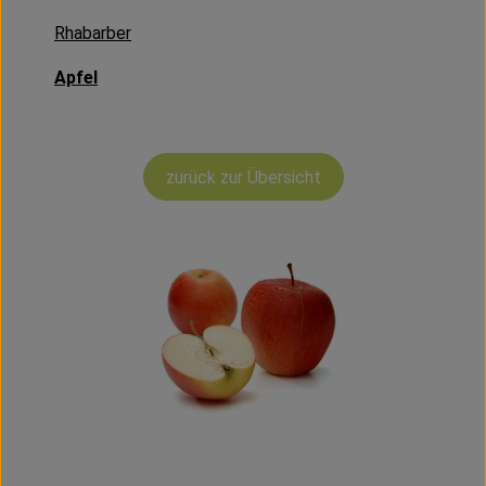
Kühltheke
Rhabarber
Vorratskammer
Apfel
Getränke
Haus, Garten & Co.
zurück zur Übersicht
Über uns
Lieferservice
Neues vom Hof
Blog