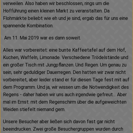
verweilen. Also haben wir beschlossen, rings um die
Kühltheke
Hofführung einen kleinen Markt zu veranstalten. Da
Vorratskammer
Flohmärkte beliebt wie eh und je sind, ergab das für uns eine
spannende Kombination.
Getränke
Am 11. Mai 2019 war es dann soweit.
Haus, Garten & Co.
Alles war vorbereitet: eine bunte Kaffeetafel auf dem Hof,
Kuchen, Waffeln, Limonade. Verschiedene Trödelstände und
ein großer Tisch mit Jungpflanzen. Und Regen. Um genau zu
Über uns
sein, sehr geduldiger Dauerregen. Den hatten wir zwar nicht
Lieferservice
vorbereitet, aber leider stand er für diesen Tage fest mit auf
dem Programm. Und ja, wir wissen um die Notwendigkeit des
Neues vom Hof
Regens - daher haben wir uns auch irgendwie gefreut… Aber
mal im Ernst: mit dem Regenschirm über die aufgeweichten
Blog
Weiden stiefelt niemand gern.
Unsere Besucher aber ließen sich davon fast gar nicht
beeindrucken. Zwei große Besuchergruppen wurden durch