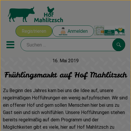
Warenk
Registrieren
Anmelden
Link
Mobiles Menu öffnen oder sch
Suche
16. Mai 2019
Ökokisten
Frühlingsmarkt auf Hof Mahlitzsch
Mahlitzscher Produkte
Zu Beginn des Jahres kam bei uns die Idee auf, unsere
Angebote & Inspiration
regelmäßigen Hofführungen ein wenig aufzufrischen. Wir sind
ein offener Hof und gern sollen Menschen hier bei uns zu
Ökokisten
Gast sein und sich wohlfühlen. Unsere Hofführungen stehen
bereits regelmäßig auf dem Programm und der
Obst & Gemüse
Möglichkeiten gibt es viele, hier auf Hof Mahlitzsch zu